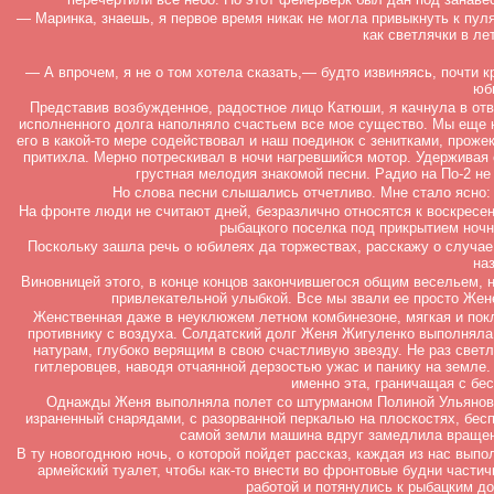
— Маринка, знаешь, я первое время никак не могла привыкнуть к пул
как светлячки в ле
— А впрочем, я не о том хотела сказать,— будто извиняясь, почти 
юб
Представив возбужденное, радостное лицо Катюши, я качнула в отв
исполненного долга наполняло счастьем все мое существо. Мы еще н
его в какой-то мере содействовал и наш поединок с зенитками, прож
притихла. Мерно потрескивал в ночи нагревшийся мотор. Удерживая 
грустная мелодия знакомой песни. Радио на По-2 не 
Но слова песни слышались отчетливо. Мне стало ясно: 
На фронте люди не считают дней, безразлично относятся к воскресен
рыбацкого поселка под прикрытием ночн
Поскольку зашла речь о юбилеях да торжествах, расскажу о случа
на
Виновницей этого, в конце концов закончившегося общим весельем,
привлекательной улыбкой. Все мы звали ее просто Жен
Женственная даже в неуклюжем летном комбинезоне, мягкая и покл
противнику с воздуха. Солдатский долг Женя Жигуленко выполняла 
натурам, глубоко верящим в свою счастливую звезду. Не раз свет
гитлеровцев, наводя отчаянной дерзостью ужас и панику на земле. 
именно эта, граничащая с бе
Однажды Женя выполняла полет со штурманом Полиной Ульяновой.
израненный снарядами, с разорванной перкалью на плоскостях, бесп
самой земли машина вдруг замедлила вращени
В ту новогоднюю ночь, о которой пойдет рассказ, каждая из нас вып
армейский туалет, чтобы как-то внести во фронтовые будни части
работой и потянулись к рыбацким д