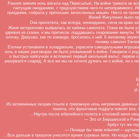
Ранняя зимняя ночь висела над Пересыпью. На войне тревога не вс
гнетущим ожиданием, с предчувствием чего-то непоправимого. И
празднике, собрала у притихших зачехленных машин. Никто не прои
Женей Жигуленко было пр
Она прилетела, как всегда, неожиданно, села на краю а
Женя неторопливо выбралась из кабины самолета. Глаза ее были у
царевна из сказки, и мы притихли, поддавшись очарованию минуты. 
елочку. Девушки, как по команде, бросились к ней. К великому изум
почему самолет Евген
Елочки установили в эскадрильях, украсили самодельными игрушкам
ночь в наших разговорах не было упоминаний о войне. Говорили о род
о быстрых каблучках и вспомнил первый школьный вальс, первое св
разорвался снаряд, А все же мы не хотели думать ни о войне, ни о н
Б
Н
И 
Из затемненных окошек плыли в тревожную ночь негромкие девичьи 
поняла, что фронтовые подруги помнят все, ч
...Наутро после юбилейного полета в столовой меня ож
— Это от Бершанской и Рачк
Арбуз тут же по
— Почаще бы такие юбилеи!— шутили д
...Все дальше в прошлое уносится время суровых битв. Но когда в По