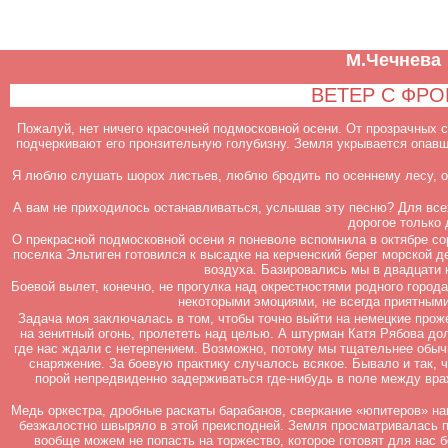
М.Чечнева
ВЕТЕР С ФРО
Пожалуй, нет ничего красочней подмосковной осени. От прозрачных 
подчеркивают его пронзительную голубизну. Земля укрывается опавш
Я люблю слушать шорох листьев, люблю бродить по осеннему лесу, ос
А вам не приходилось останавливаться, услышав эту песню? Для всех
дорогое только 
О прекрасной подмосковной осени я поневоле вспомнила в октябре со
поселка Эльтиген готовился к высадке на керченский берег морской 
воздуха. Базировались мы в двадцати 
Боевой вылет, конечно, не прогулка над окрестностями родного город
некоторыми эмоциями, не всегда приятными
Задача моя заключалась в том, чтобы точно выйти на немецкие проже
на зенитный огонь, пролететь над целью. А штурман Катя Рябова до
где нас ждали с нетерпением. Возможно, потому мы тщательнее обыч
снаряжение. За боевую практику случалось всякое. Бывало и так, 
порой непредвиденно задерживаться где-нибудь в поле между вра
Медь оркестра, дробные раскаты барабанов, сверкание «юпитеров» на
безжалостно швыряло в этой преисподней. Земля просматривалась пл
вообще можем не попасть на торжество, которое готовят для нас 