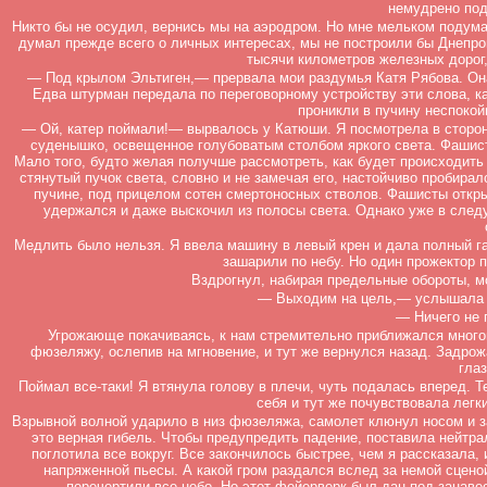
немудрено под
Никто бы не осудил, вернись мы на аэродром. Но мне мельком подумал
думал прежде всего о личных интересах, мы не построили бы Днепрог
тысячи километров железных дорог,
— Под крылом Эльтиген,— прервала мои раздумья Катя Рябова. Она 
Едва штурман передала по переговорному устройству эти слова, к
проникли в пучину неспокой
— Ой, катер поймали!— вырвалось у Катюши. Я посмотрела в сторон
суденышко, освещенное голубоватым столбом яркого света. Фашист
Мало того, будто желая получше рассмотреть, как будет происходить 
стянутый пучок света, словно и не замечая его, настойчиво пробирал
пучине, под прицелом сотен смертоносных стволов. Фашисты откры
удержался и даже выскочил из полосы света. Однако уже в след
Медлить было нельзя. Я ввела машину в левый крен и дала полный га
зашарили по небу. Но один прожектор 
Вздрогнул, набирая предельные обороты, м
— Выходим на цель,— услышала я
— Ничего не 
Угрожающе покачиваясь, к нам стремительно приближался многов
фюзеляжу, ослепив на мгновение, и тут же вернулся назад. Задрож
гла
Поймал все-таки! Я втянула голову в плечи, чуть подалась вперед. 
себя и тут же почувствовала легк
Взрывной волной ударило в низ фюзеляжа, самолет клюнул носом и за
это верная гибель. Чтобы предупредить падение, поставила нейтра
поглотила все вокруг. Все закончилось быстрее, чем я рассказала,
напряженной пьесы. А какой гром раздался вслед за немой сцен
перечертили все небо. Но этот фейерверк был дан под занаве