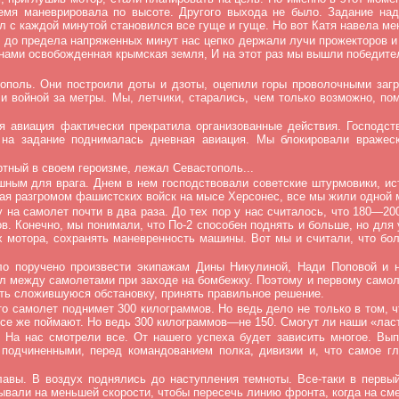
ремя маневрировала по высоте. Другого выхода не было. Задание на
с каждой минутой становился все гуще и гуще. Но вот Катя навела мен
, до предела напряженных минут нас цепко держали лучи прожекторов и
 нами освобожденная крымская земля, И на этот раз мы вышли победите
ополь. Они построили доты и дзоты, оцепили горы проволочными заг
ли войной за метры. Мы, летчики, старались, чем только возможно, п
я авиация фактически прекратила организованные действия. Господс
 на задание поднималась дневная авиация. Мы блокировали вражес
тный в своем героизме, лежал Севастополь...
шным для врага. Днем в нем господствовали советские штурмовики, и
нчая разгромом фашистских войск на мысе Херсонес, все мы жили одно
на самолет почти в два раза. До тех пор у нас считалось, что 180—20
. Конечно, мы понимали, что По-2 способен поднять и больше, но для
 мотора, сохранять маневренность машины. Вот мы и считали, что бол
ло поручено произвести экипажам Дины Никулиной, Нади Поповой и 
л между самолетами при заходе на бомбежку. Поэтому и первому самол
ить сложившуюся обстановку, принять правильное решение.
 самолет поднимет 300 килограммов. Но ведь дело не только в том, чт
все же поймают. Но ведь 300 килограммов—не 150. Смогут ли наши «ласт
. На нас смотрели все. От нашего успеха будет зависить многое. Вы
подчиненными, перед командованием полка, дивизии и, что самое гл
вы. В воздух поднялись до наступления темноты. Все-таки в первый 
ывали на меньшей скорости, чтобы пересечь линию фронта, когда на см