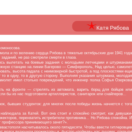
Катя Рябова
Ломоносова.
мола и по велению сердца Рябова в тяжелые октябрьские дни 1941 года
заданий, не раз смотрели смерти в глаза.
лось вылетать на боевые задания с молодыми летчицами и штурманами
рожную станцию на линии Багерово — Симферополь, Над целью, самолет
ровать, высота падала с неимоверной быстротой, а под плоскостями еще
 то в одну, то в другую сторону. Выполняя указания штурмана, молодая
самолет имел столько повреждений, что инженер полка Софья Озеркова
ть на фронте — стрелять из автомата, варить борщ для бойцов или
ли бы из нас подготовили артиллеристов, санитарок или снайперов...
к, бывших студенток: для многих после победы жизнь начнется с того
наблюдала за Катей. Вот она стоит и спокойно смотрит, как девушки-
екторов, перехватить истребители противника... Но Рябова спокойна. И
нет профессора принимающего зачет?».
евастополя насчитывалось около пятидесяти. Чтобы ввести гитлеровцев
ент враги включили прожекторы и, быстро «поймав» нас лучами, открыли