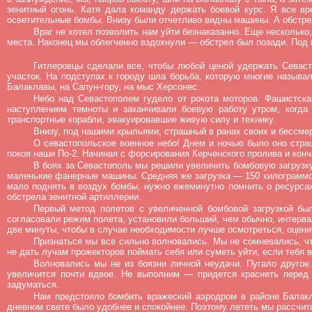
зенитный огонь. Катя дала команду держать боевой курс. Я все в
осветительные бомбы. Внизу были отчетливо видны машины. А обстрел 
Враг не хотел позволить нам уйти безнаказанно. Еще несколько
места. Наконец мы облегченно вздохнули — обстрел был позади. Под
Гитлеровцы сделали все, чтобы любой ценой удержать Севаст
участок. На подступах к городу шла борьба, которую многие называ
Балаклавы, на Сапун-гору, на мыс Херсонес.
Небо над Севастополем гудело от рокота моторов. Фашистска
наступлением темноты и заканчивали боевую работу утром, когда
транспортные корабли, эвакуировавшие живую силу и технику.
Внизу, под нашими крыльями, страшный в ранах своих и бессмер
О севастопольское военное небо! Днем и ночью было оно стра
покоя наши По-2. Начиная с форсирования Керченского пролива и ко
В боях за Севастополь мы решили увеличить бомбовую загрузку 
маленькие фанерные машины. Средняя же загрузка — 150 килограммов
мало поднять в воздух бомбы, нужно ежеминутно помнить о ресурсах
обстрела зенитной артиллерии.
Первый метод полетов с увеличенной бомбовой загрузкой бы
согласовали режим полета, установили больший, чем обычно, интерва
две минуты, чтобы в случае необходимости лучше осмотреться, оцен
Признаться мы все сильно волновались. Мы не сомневались, что
не дать лучам прожекторов поймать себя или суметь уйти, если тебя 
Волновались мы не из боязни личной неудачи. Пугало другое
увеличится почти вдвое. Не выполним — придется краснеть перед 
задуматься.
Нам предстояло бомбить вражеский аэродром в районе Балакла
дневном свете было удобнее и спокойнее. Поэтому лететь мы рассчит