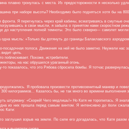
ина плавно тронулась с места. Из предосторожности я несколько удли
 машина при наборе высоты? Необходимо было подняться хотя бы на 80
фронта. Я перегнулась через край кабины, всматриваясь в смутные очер
погрузившись в свои мысли, я забыла о принятом нами скоростном реж
ще до наступления полной темноты. Это было скверно— самолет могли 
 одна мысль: «Только бы дотянуть до границы Балаклавского аэродрома
о-посадочная полоса. Движения на ней не было заметно. Неужели нас за
 видит цель.
о поблескивает. Похоже, истребители.
жекторы, на нас обрушился ураганный огонь.
у-то показалось, что это Рябова сбросила бомбы. Я тотчас развернулас
продолжались. Я пробовала произвести противозенитный маневр и повел
ти 300 килограммов... Казалось бы, не так много во времени выполнения
уть штурману: «Скорей! Чего медлишь!» Но Катя не торопилась. Я знала
дна из них прошла перед самым винтом. Я интенсивно до боли сжала 
ос Кати:
о заглушил взрыв на земле. По силе его догадалась, что Катя разом 
уга и вылетели снова.