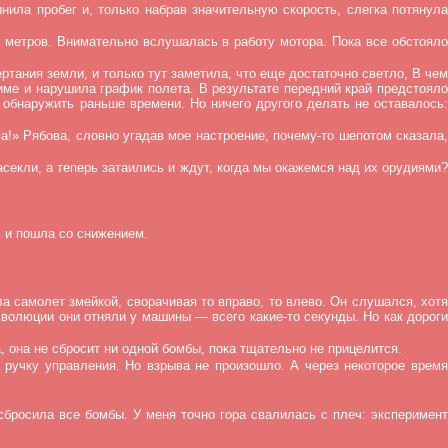
нила пробег и, только набрав значительную скорость, слегка потянула
0 метров. Внимательно вслушалась в работу мотора. Пока все обстояло
тания земли, и только тут заметила, что еще достаточно светло, В чем
име и нарушила график полета. В результате передний край предстояло
обнаружить раньше времени. Но ничего другого делать не оставалось:
!» Рябова, словно угадав мое настроение, почему-то шепотом сказала,
секли, а теперь затаились и ждут, когда мы окажемся над их орудиями?
ь и пошла со снижением.
а самолет змейкой, сворачивая то вправо, то влево. Он слушался, хотя
 эволюции они отняли у машины — всего какие-то секунды. Но как дороги
, она не сбросит ни одной бомбы, пока тщательно не прицелится.
ручку управления. Но взрыва не произошло. А через некоторое время
сбросила все бомбы. У меня точно гора свалилась с плеч: эксперимент