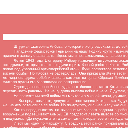
Штурман Екатерина Рябова, о которой я хочу рассказать, до в
Нападение фашистской Германии на нашу Родину круто изменило
пришла в женскую авиачасть. Здесь мы и познакомились, а на фронте 
Летом 1943 года Екатерину Рябову назначили штурманом эска
эскадрильи, которые только входили в ритм боевой работы. Как-то 
попал под ураганный артиллерийский огонь. Лучи прожектора ослепил
висели бомбы. Но Рябова не растерялась. Она приказала Жене вести 
летчица овладела собой и вывела самолет на цель. Сбросив бомбовы
считала чудом его благополучное возвращение.
Однажды после особенно удачного боевого вылета Катя сказ
перевязывать раненых. На нашу долю выпала война в небе. Я думаю, ч
На протяжении всей войны мы мечтали о мирной жизни, думали, 
— Вы представляете, девушки,— восклицала Катя,— как будут 
же, на чем остановила ее война. Но по-другому, сильнее и глубже они 
Как-то перед вылетом на выполнение боевого задания в район
вооруженцы подвешивают бомбы. Ей предстоит лететь вместе со мной. 
я подумала: «Да неужели это та самая Катя, которая всего три года 
И вот мы идем по маршруту. С воздуха этот район прикрывали 
в заблуждение, мы, набрав высоту, шли на Балаклаву с тыла, а зате