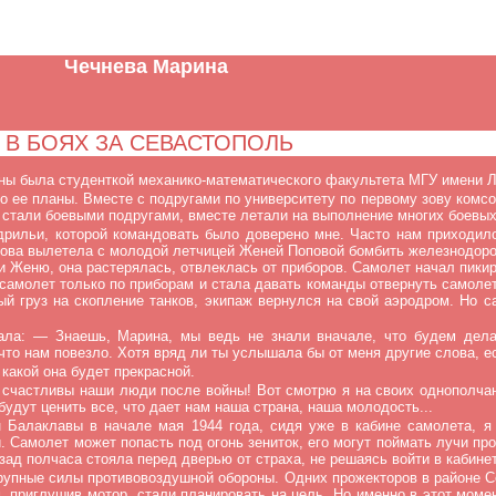
Чечнева Марина
В БОЯХ ЗА СЕВАСТОПОЛЬ
ойны была студенткой механико-математического факультета МГУ имени 
 ее планы. Вместе с подругами по университету по первому зову комсо
стали боевыми подругами, вместе летали на выполнение многих боевых 
дрильи, которой командовать было доверено мне. Часто нам приходи
Рябова вылетела с молодой летчицей Женей Поповой бомбить железнодо
и Женю, она растерялась, отвлеклась от приборов. Самолет начал пики
самолет только по приборам и стала давать команды отвернуть самолет
й груз на скопление танков, экипаж вернулся на свой аэродром. Но 
ала: — Знаешь, Марина, мы ведь не знали вначале, что будем дела
то нам повезло. Хотя вряд ли ты услышала бы от меня другие слова, ес
какой она будет прекрасной.
счастливы наши люди после войны! Вот смотрю я на своих однополчано
будут ценить все, что дает нам наша страна, наша молодость...
 Балаклавы в начале мая 1944 года, сидя уже в кабине самолета, я 
Самолет может попасть под огонь зениток, его могут поймать лучи прож
назад полчаса стояла перед дверью от страха, не решаясь войти в каби
крупные силы противовоздушной обороны. Одних прожекторов в районе С
м, приглушив мотор, стали планировать на цель. Но именно в этот мом