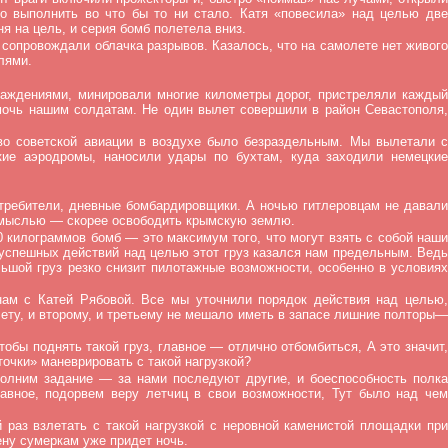
до выполнить во что бы то ни стало. Катя «повесила» над целью две
я на цель, и серия бомб полетела вниз.
 сопровождали облачка разрывов. Казалось, что на самолете нет живого
лями.
раждениями, минировали многие километры дорог, пристреляли каждый
омочь нашим солдатам. Не один вылет совершили в район Севастополя,
тво советской авиации в воздухе было безраздельным. Мы вылетали с
кие аэродромы, наносили удары по бухтам, куда заходили немецкие
стребители, дневные бомбардировщики. А ночью гитлеровцам не давали
й мыслью — скорее освободить крымскую землю.
0 килограммов бомб — это максимум того, что могут взять с собой наши
 успешных действий над целью этот груз казался нам предельным. Ведь
ьшой груз резко снизит пилотажные возможности, особенно в условиях
нам с Катей Рябовой. Все мы уточнили порядок действия над целью,
ету, и второму, и третьему не мешало иметь в запасе лишние полторы—
обы поднять такой груз, главное — отлично отбомбиться, А это значит,
очки» маневрировать с такой нагрузкой?
полним задание — за нами последуют другие, и боеспособность полка
авное, подорвем веру летчиц в свои возможности, Тут было над чем
раз взлетать с такой нагрузкой с неровной каменистой площадки при
ену сумеркам уже придет ночь.