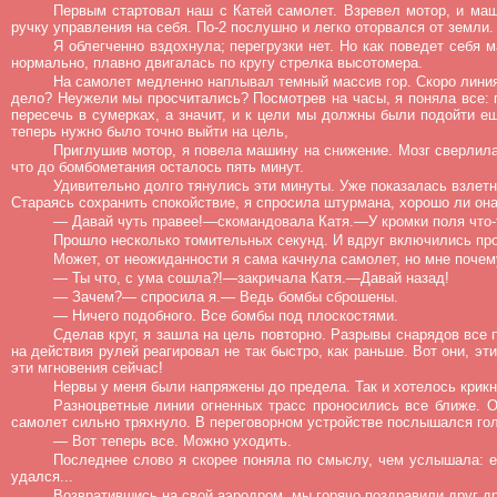
Первым стартовал наш с Катей самолет. Взревел мотор, и маш
ручку управления на себя. По-2 послушно и легко оторвался от земли.
Я облегченно вздохнула; перегрузки нет. Но как поведет себя
нормально, плавно двигалась по кругу стрелка высотомера.
На самолет медленно наплывал темный массив гор. Скоро линия 
дело? Неужели мы просчитались? Посмотрев на часы, я поняла все: 
пересечь в сумерках, а значит, и к цели мы должны были подойти е
теперь нужно было точно выйти на цель,
Приглушив мотор, я повела машину на снижение. Мозг сверлила
что до бомбометания осталось пять минут.
Удивительно долго тянулись эти минуты. Уже показалась взлетн
Стараясь сохранить спокойствие, я спросила штурмана, хорошо ли она
— Давай чуть правее!—скомандовала Катя.—У кромки поля что-т
Прошло несколько томительных секунд. И вдруг включились про
Может, от неожиданности я сама качнула самолет, но мне почем
— Ты что, с ума сошла?!—закричала Катя.—Давай назад!
— Зачем?— спросила я.— Ведь бомбы сброшены.
— Ничего подобного. Все бомбы под плоскостями.
Сделав круг, я зашла на цель повторно. Разрывы снарядов все 
на действия рулей реагировал не так быстро, как раньше. Вот они, э
эти мгновения сейчас!
Нервы у меня были напряжены до предела. Так и хотелось крикн
Разноцветные линии огненных трасс проносились все ближе. О
самолет сильно тряхнуло. В переговорном устройстве послышался гол
— Вот теперь все. Можно уходить.
Последнее слово я скорее поняла по смыслу, чем услышала: ег
удался...
Возвратившись на свой аэродром, мы горячо поздравили друг др