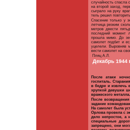
случайность спасла с
на второй заход, пер
сыграло на руку враг
тель решил повторить
Спасение только у з
летчица резким скол
метров двести пять
последний момент л
прошла мимо. До зе
самолет подбит и ес
уцелели. Выровняв 
вести самолет на сво
Пляц А.Л.
Декабрь 1944 
После атаки ночн
госпиталь. Старани
в бедре и извлечь 
хрупкой девушки ше
вражеского металла
После возвращения 
задание командован
На самолет была ус
Орлова провела с э
дело непростое, а
специальные доро
запрещено, они мог
поэтому, поднявши