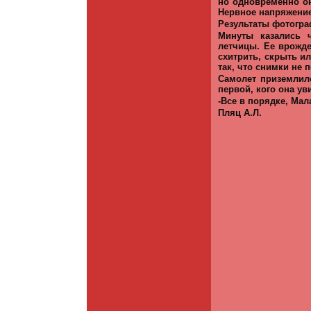
но одновременно он
Нервное напряжение
Результаты фотогра
Минуты казались 
летчицы. Ее врожде
схитрить, скрыть ил
так, что снимки не 
Самолет приземлилс
первой, кого она ув
-Все в порядке, Мал
Пляц А.Л.