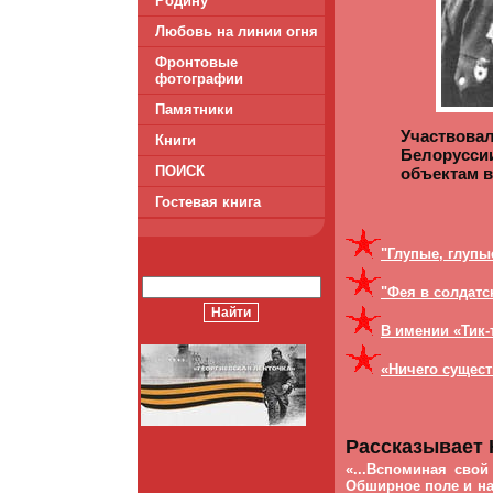
Родину
Любовь на линии огня
Фронтовые
фотографии
Памятники
Участвова
Книги
Белорусси
ПОИСК
объектам в
Гостевая книга
"Глупые, глупы
"Фея в солдатс
В имении «Тик-
«Ничего сущест
Рассказывает 
«...Вспоминая свой
Обширное поле и на