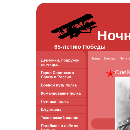
Ноч
65-летию Победы
Назад
Вперед
Печат
Девчонки, подружки,
летчицы...
Олей
Герои Советского
Союза и России
Боевой путь полка
Командование полка
Летчики полка
Штурманы
Технический состав
Погибшие в небе за