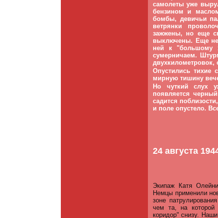
самолеты уже выру
бензином и масло
бомбы, девичьи па
ветрянки провол
зажжены, но еще с
выключены. Еще не
ней к "большому 
сумерничаем. Штур
двухкилометровок,
Опустились тихие 
мирную тишину веч
Но чуткий слух у
появляется черный
садится поблизости
и поле опустело. Вс
24 августа 194
Экипаж Катя Олейни
Немцы применили но
зоне патрулирования
чем та, на которой
коридор" снизу. Наш