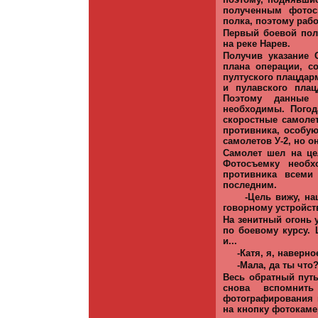
полученным фотос
полка, поэтому раб
Первый боевой поле
на реке Нарев.
Получив указание 
плана операции, с
пултуского плацдарм
и пулавского пла
Поэтому данные 
необходимы. Погод
скоростные самоле
противника, особу
самолетов У-2, но о
Самолет шел на це
Фотосъемку необх
противника всеми
последним.
-Цель вижу, на
говорному устройст
На зенитный огонь 
по боевому курсу.
и...
-Катя, я, наверн
-Мала, да ты что
Весь обратный путь
снова вспомнит
фотографирования 
на кнопку фотокам