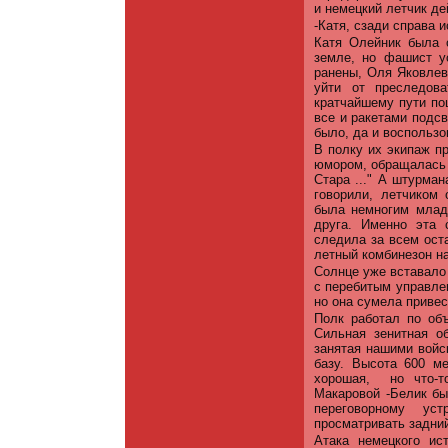
и немецкий летчик де
-Катя, сзади справа 
Катя Олейник была 
земле, но фашист у
ранены, Оля Яковлев
уйти от преследов
кратчайшему пути по
все и ракетами подс
было, да и воспользо
В полку их экипаж пр
юмором, обращалась к
Стара ..." А штурман
говорили, лет­чиком
была немногим млад
друга. Именно эта 
следила за всем оста
летный комбинезон на
Солнце уже вставало 
с перебитым управлен
но она сумела привес
Полк работал по объ
Сильная зенитная об
занятая нашими войс
базу. Высота 600 м
хорошая,
но что-т
Макаровой -Белик бы
переговорному ус
просматривать задний
Атака немецкого ис