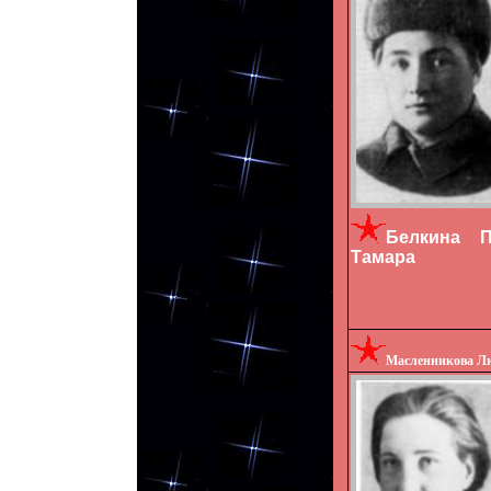
Белкина
Тамара
Масленникова Л