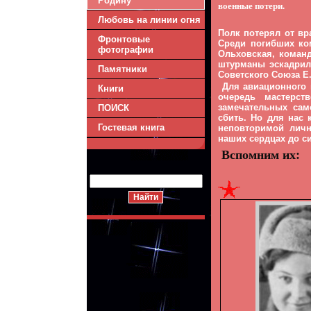
Родину
военные потери.
Любовь на линии огня
Полк потерял от вр
Фронтовые
Среди погибших ко
фотографии
Ольховская, команд
штурманы эскадрили
Памятники
Советского Союза Е.
Для авиационного 
Книги
очередь мастерст
замечательных сам
ПОИСК
сбить. Но для нас
Гостевая книга
неповторимой личн
наших сердцах до си
Вспомним их: