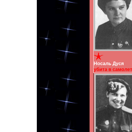
Носаль Дуся
убита в самолете