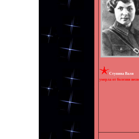
Ступина Валя
умерла от болезни весно