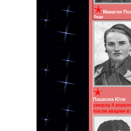
Макагон По
Лида
Пашкова Юля
умерла 4 апреля 
после аварии в