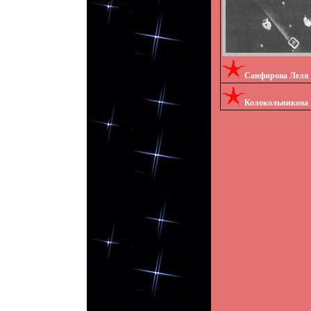
Санфирова Леля
Колокольникова