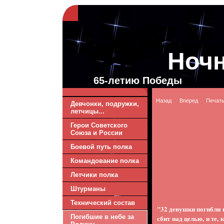
Ноч
65-летию Победы
Назад
Вперед
Печат
Девчонки, подружки,
летчицы...
Герои Советского
Союза и России
Боевой путь полка
Командование полка
Летчики полка
Штурманы
Технический состав
"32 девушки погибли в
Погибшие в небе за
сбит над целью, и те,