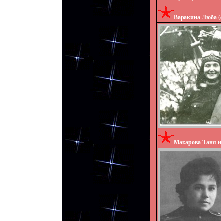
Варакина Люба
(
Макарова Таня 