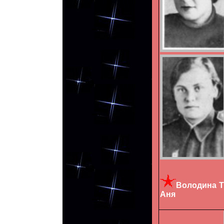
Володина Т
Аня