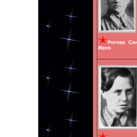
Рогова С
Женя