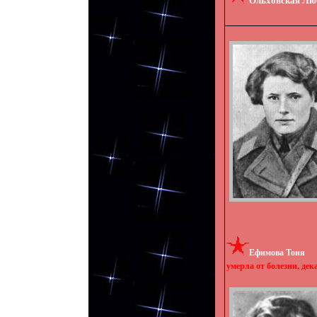
Ефимова Тоня
умерла от болезни, дека