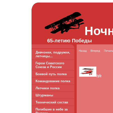
Ноч
65-летию Победы
Назад
Вперед
Печат
Девчонки, подружки,
летчицы...
Герои Советского
Союза и России
Боевой путь полка
/gb
Командование полка
Летчики полка
Штурманы
Технический состав
Погибшие в небе за