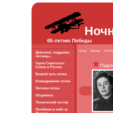
Ноч
65-летию Победы
Назад
Вперед
Печат
Девчонки, подружки,
летчицы...
Герои Советского
Павл
Союза и России
Боевой путь полка
Командование полка
Летчики полка
Штурманы
Технический состав
Погибшие в небе за