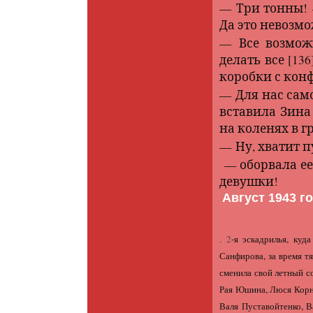
— Три тонны! 
Да это невозмо
— Все возможн
делать все
[136
коробки с кон
— Для нас сам
вставила Зина
на коленях в гр
— Ну, хватит п
— оборвала ее
девушки!
Август 1943 г
. 2
-я эскадрилья, куд
Санфирова, за время т
сменила свой летный со
Рая Юшина, Люся Корн
Валя Пуставойтенко, В