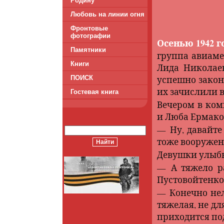
Родину
Любовь на линии огня
Фронтовые
фотографии
Осенью 1942 г
Памятники
группа авиаме
Книги
Лида Николаев
ПОИСК
успешно закон
их зачислили 
Гостевая книга
Вечером в ко
и Люба Ермако
— Ну, давайте
тоже вооруженц
Девушки улыб
— А тяжело р
Пустовойтенко
— Конечно нел
тяжелая, не дл
приходится по