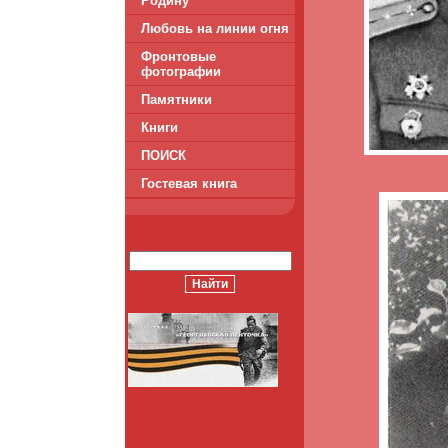
Родину
Любовь на линии огня
Фронтовые
фотографии
Памятники
Книги
ПОИСК
Гостевая книга