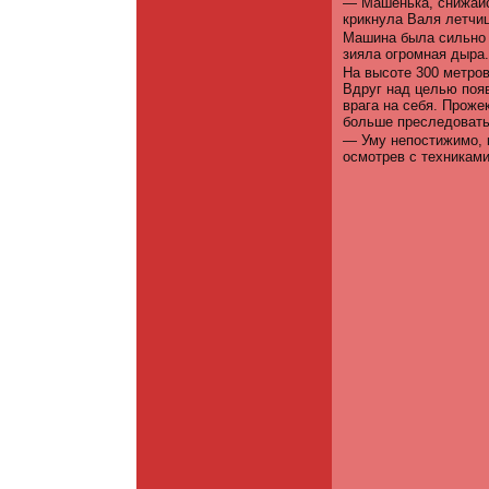
— Машенька, снижайс
крикнула Валя летчиц
Машина была сильно 
зияла огромная дыра.
На высоте 300 метров
Вдруг над целью появ
врага на себя. Проже
больше преследовать
— Уму непостижимо, 
осмотрев с техниками