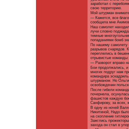
заработал с перебоям
свою территорию.
Мой штурман внимате
— Кажется, все благ
сообщила мне Акимов
Наш самолет находил
лучи словно поджидал
темные многоугольник
попаданиями бомб эк
По нашему самолету б
разрывов снарядов. 
переплелись в бешен
отрывистые команды:
— Разворот вправо на
Бои продолжались, и
многих подруг нам пр
командира эскадриль
штурманом. Но Ольги 
освобождении польско
После гибели команд
почернела, осунулась
фашистов каждую бое
Санфирову, за всех, 
В одну из ночей Вал
Никитиной, Надо было
на скопление гитлер
Зажглись прожекторы.
захода он стал в упо