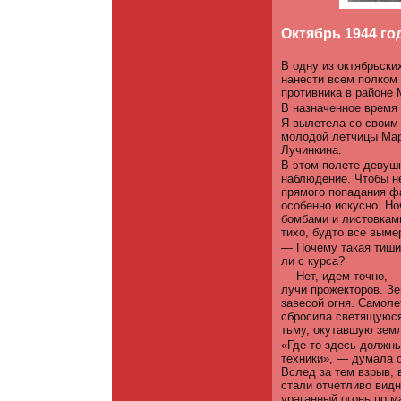
Октябрь 1944 го
В одну из октябрьски
нанести всем полком
противника в районе
В назначенное время
Я вылетела со своим
молодой летчицы Мар
Лучинкина.
В этом полете девуш
наблюдение. Чтобы не
прямого попадания ф
особенно искусно. Н
бомбами и листовками
тихо, будто все выме
— Почему такая тиши
ли с курса?
— Нет, идем точно, 
лучи прожекторов. З
завесой огня. Самоле
сбросила светящуюся
тьму, окутавшую зем
«Где-то здесь должн
техники», — думала о
Вслед за тем взрыв, 
стали отчетливо видн
ураганный огонь по м