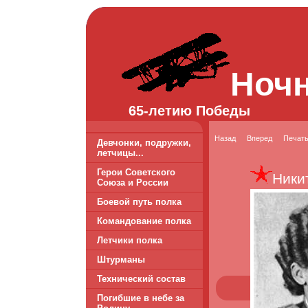
Ноч
65-летию Победы
Назад
Вперед
Печат
Девчонки, подружки,
летчицы...
Герои Советского
Ники
Союза и России
Боевой путь полка
Командование полка
Летчики полка
Штурманы
Технический состав
Погибшие в небе за