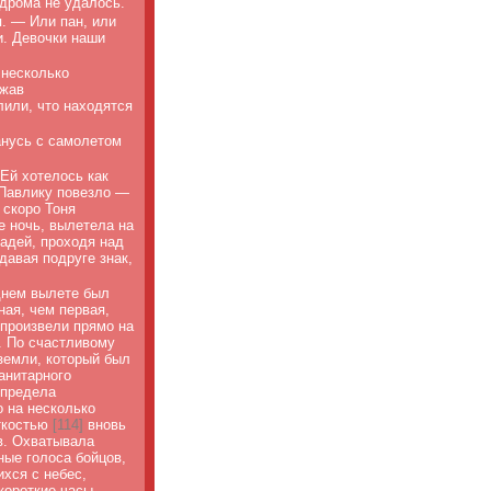
одрома не удалось.
. — Или пан, или
и. Девочки наши
 несколько
ежав
лили, что находятся
анусь с самолетом
 Ей хотелось как
 Павлику повезло —
 скоро Тоня
е ночь, вылетела на
адей, проходя над
давая подруге знак,
днем вылете был
ая, чем первая,
 произвели прямо на
. По счастливому
земли, который был
анитарного
 предела
о на несколько
еткостью
[
114]
вновь
в. Охватывала
ные голоса бойцов,
хся с небес,
короткие часы