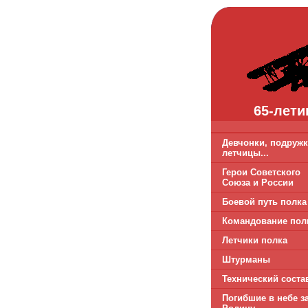
65-лети
Девчонки, подружк
летчицы...
Герои Советского
Союза и России
Боевой путь полка
Командование пол
Летчики полка
Штурманы
Технический соста
Погибшие в небе з