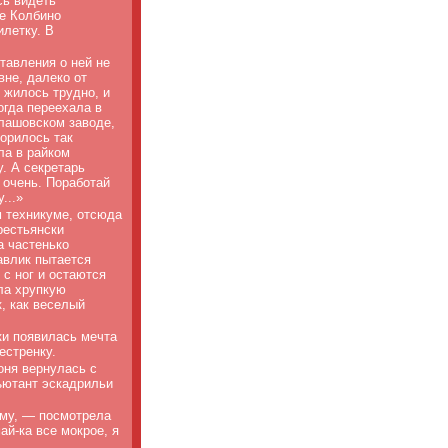
сь видеть
е Колбино
илетку. В
ставления о ней не
вне, далеко от
 жилось трудно, и
огда переехала в
алашовском заводе,
ворилось так
ла в райком
. А секретарь
 очень. Поработай
...»
м техникуме, отсюда
рестьянски
а частенько
авлик пытается
 с ног и остаются
ла хрупкую
, как веселый
ки появилась мечта
естренку.
Тоня вернулась с
ъютант эскадрильи
ому, — посмотрела
ай-ка все мокрое, я