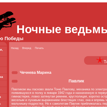
Ночные ведьм
ю Победы
Назад
Вперед
Печать
и,
Т
Чечнева Марина
ка
Павлик
Павликом мы ласково звали Тоню Павлову, механика по электр
появившуюся в полку в январе 1942 года и назначенную в перв
гимнастерке, ловко затянутая ремнем, круглолицая, коротко ост
в
веселым и лукавым выражением блестящих глаз, она и впрямь 
а
мальчишку-подростка. Но к самолетам Павлик приближалась пер