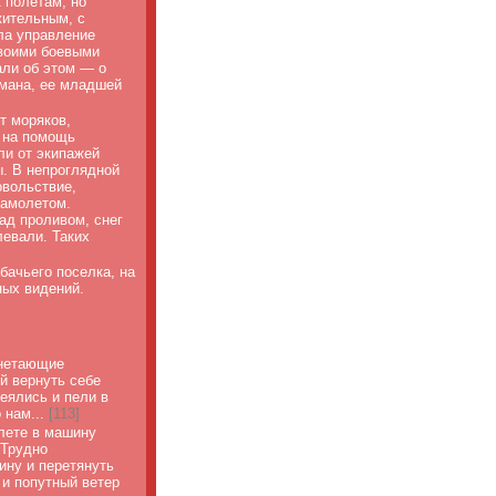
 полетам, но
жительным, с
ла управление
Своими боевыми
али об этом — о
мана, ее младшей
т моряков,
ы на помощь
ли от экипажей
ы. В непроглядной
овольствие,
самолетом.
ад проливом, снег
левали. Таких
бачьего поселка, на
ных видений.
гнетающие
й вернуть себе
меялись и пели в
 нам...
[
113]
лете в машину
 Трудно
ину и перетянуть
 и попутный ветер