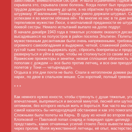
заботливой, внимательной сестрой. Я была ограниченно годной к
скрывала это, скрывала свою болезнь. Когда полет был продол
трудом доводила машину до цели, а на обратном пути передава
штурману. И маленькие Тонины руки умело держали штурвал. 
успехами я во многом обязана ей». Не многие из нас в те дни зн
терпеливом мужестве Люси, о молчаливой преданности ее штур
боевой сестры. Немало испытаний выпало на долю подруг.
В начале декабря 1943 года в тяжелых условиях оказался десан
высадившихся на полуостров в район поселка Эльтиген. Полет
мужественным десантникам были очень напряженными, требова
огромного самообладания и выдержки, четкой, слаженной работ
густой тьме точно выдержать курс, сбросить боеприпасы и прод
развернуться и уйти в море, чтобы не столкнуться со своим же 
Вражеские прожекторы и зенитки, низкая сплошная облачность н
пополам с дождем — все было против летчиц, и все они преодо
полетов у Тони — четырнадцать.
Отдыха в эти дни почти не было. Спали в нетопленом домике ры
нарах, по двое в спальном мешке. Сон короткий, полный тревож
* * *
Как немного нужно юности, чтобы стряхнуть с души тяжелые, у
впечатления, выпрямиться и веселой минутой, песней или шутко
оптимизм, без которого нельзя жить и бороться. Как часто мы с
самой казалось бы неподходящей обстановке и как это помогало
Сложными были полеты на Керчь. В одну из ночей во втором вы
Клопковой — Павловой попал снаряд и повредил один цилиндр.
представить, каких отчаянных усилий стоило Люсе вывести маш
через пролив. Воля мужественной летчицы, её опыт, мастерство