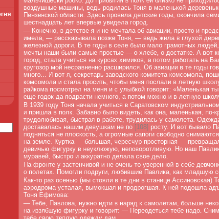
мальчишески робко. До прибытия в полк ей близко не приходило
воздушные машины, ведь родилась Тоня в маленькой деревеньк
огня
Пензенской области. Здесь провела детские годы, окончила сем
шестнадцать лет впервые увидела город.
— Конечно, в детстве я и не мечтала об авиации, просто и пред
имела, — рассказывала позже Тоня, — ведь жила в глухой дере
железной дороги. В те годы в селе было мало грамотных людей,
мечты наши были самые простые — о хлебе, о достатке. А вот к
город, стала учиться на курсах химиков, а потом работать на Б
кругозор мой несравненно расширился. Об авиации в те годы го
много... И вот я, секретарь заводского комитета комсомола, пош
комсомола и стала просить, чтобы меня послали в летную школу
райкома посмотрел на меня и с улыбкой говорит: «Маленькая ты
еще годок да подрасти немного, а потом можно и в летную школу
В 1939 году Тоня начала учиться в Саратовском индустриально
и пришла в полк. Забавно было видеть, как она, маленькая, по-к
трудолюбивая, быстрая в работе, трудилась у самолета. Одежд
доставалась нашим девушкам не по
[
108]
росту. И вот бывало П
подняться не плоскость, а огромные сапоги свободно снимаются
на земле. Куртка — большая, чересчур просторная — превраща
девичью фигурку в неуклюжую, неповоротливую. Но наш Павлик
муравей, быстро и аккуратно делала свое дело.
На фронте у застенчивой и не очень-то уверенной в себе девчон
о полетах. Помогли подруги, любившие Павлика, как младшую с
Как-то раз осенью (мы стояли в те дни в станице Ассиновская) 
аэродрома усталая, вымокшая и продрогшая. К ней подошла ад
Тоня Ефимова:
—
Тебе, Павлова, нужно идти в наряд к самолетам, больше нек
на иззябшую фигурку и говорит: — Переодеться тебе надо. Сним
тебе свою теплую одежду дам.