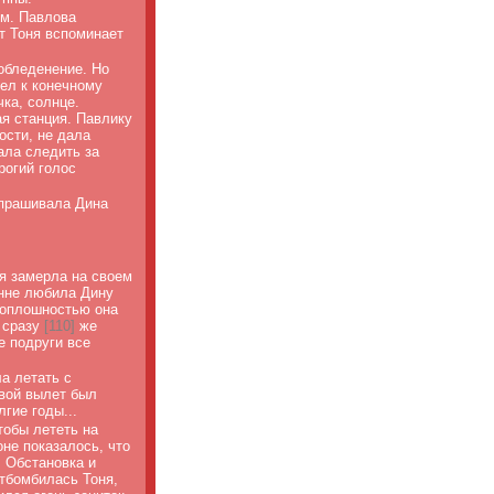
ем. Павлова
т Тоня вспоминает
обледенение. Но
ел к конечному
чка, солнце.
я станция. Павлику
ости, не дала
ала следить за
рогий голос
спрашивала Дина
я замерла на своем
енне любила Дину
й оплошностью она
 сразу
[
110]
же
е подруги все
а летать с
вой вылет был
гие годы...
тобы лететь на
не показалось, что
. Обстановка и
отбомбилась Тоня,