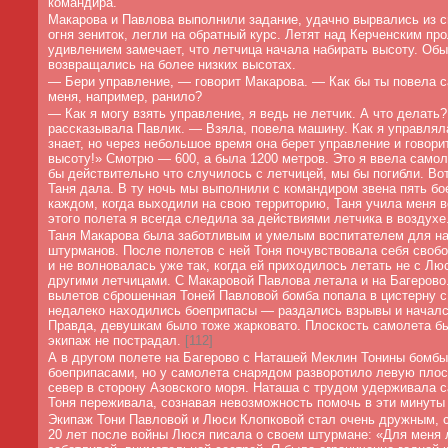
командира.
Макарова и Павлова выполнили задание, удачно вырвались из с
огня зениток, легли на обратный курс. Летят над Керченским про
удивлением замечает, что летчица начала набирать высоту. Обы
возвращались на более низких высотах.
—
Бери управление, — говорит Макарова. — Как бы ты повела с
меня, например, ранило?
—
Как я могу взять управление, я ведь не летчик. А что делать
рассказывала Павлик. — Взяла, повела машину. Как я управляла
знает, но через небольшое время она берет управление и говори
высоту!» Смотрю — 600, а была 1200 метров. Это я ввела самол
бы действительно что случилось с летчицей, мы бы погибли. Вот
Таня дала. В ту ночь мы выполнили с командиром звена пять бо
каждом, когда выходили на свою территорию, Таня учила меня в
этого полета я всегда следила за действиями летчика в воздухе
Таня Макарова была заботливым и умелым воспитателем для н
штурманов. После полетов с ней Тоня почувствовала себя свобо
и не волновалась уже так, когда ей приходилось летать не с Лю
другими летчицами. С Макаровой Павлова летала и на Багерово.
вылетов сброшенная Тоней Павловой бомба попала в цистерну с
недалеко находились боеприпасы — раздались взрывы и началс
Правда, девушкам было тоже жарковато. Плоскость самолета бы
экипаж не пострадал.
[
112]
А в другом полете на Багерово с Наташей Меклин Тонины бомбы
боеприпасами, но у самолета снарядом разворотило левую плос
север в сторону Азовского моря. Наташа с трудом удерживала с
Тоня переживала, сознавая невозможность помочь в эти минуты 
Экипаж Тони Павловой и Люси Клопковой стал очень дружным, 
20 лет после войны Люся писала о своем штурмане: «Для меня 