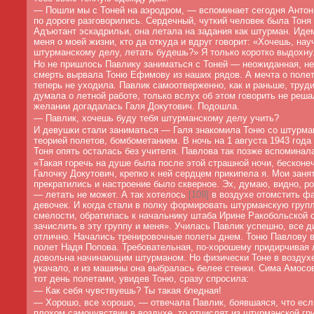
—
Пошли мы с Тоней на аэродром, — вспоминает сегодня Анто
по дороге разговорились. Сердечный, чуткий человек была Тон
Адъютант эскадрильи, она летала на задания как штурман. Иде
меня о моей жизни, кто да откуда и вдруг говорит: «Хочешь, нау
штурманскому делу, летать будешь?» Я только коротко выдохну
Но не пришлось Павлику заниматься с Тоней — неожиданная, не
смерть вырвала Тоню Ефимову из наших рядов. А мечта о полет
теперь не уходила. Павлик самоотверженно, как и раньше, труди
думала о летной работе, только вслух об этом говорить не реша
желании догадалась Галя Докутович. Подошла.
— Павлик, хочешь буду тебя штурманскому делу учить?
И девушки стали заниматься — Галя знакомила Тоню со штурма
теорией полетов, бомбометанием. В ночь на 1 августа 1943 года 
Тоня опять осталась без учителя. Павлова так позже вспоминала
«Такая горечь на душе была после этой страшной ночи, бесконе
Галочку Докутович, крепко к ней сердцем прикипела я. Мои заня
прекратились и настроение было скверное. Эх, думаю, видно, р
— летать не может. А так хотелось
[
109]
в воздухе отомстить ф
девочек. И когда стали в полку формировать штурманскую групл
смелости, обратилась к начальнику штаба Ирине Ракобольской 
зачислить в эту группу и меня». Училась Павлик успешно, все 
отлично. Начались тренировочные полеты днем. Тоню Павлову 
полет Надя Попова. Требовательная, по-хорошему придирчивая 
довольна начинающим штурманом. Но физически Тоне в воздух
укачало, и из машины она выбралась белее стенки. Сима Амосо
тот день полетами, увидев Тоню, сразу спросила:
—
Как себя чувствуешь? Ты такая бледная!
—
Хорошо, все хорошо, — отвечала Павлик, боявшаяся, что есл
плохом самочувствии в воздухе, то отчислят из штурманской гр