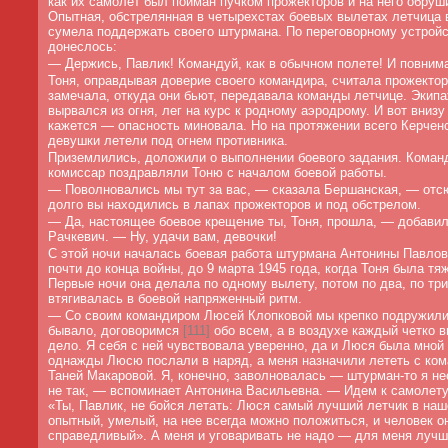
как их самолет был пойман пучком прожекторов и на него обруши
Опытная, обстрелянная в четырехстах боевых вылетах летчица в
сумела поддержать своего штурмана. По переговорному устройс
донеслось:
—
Держись, Павлик! Командуй, как в обычном полете! И повним
Тоня, оправдывая доверие своего командира, считала прожектора
замечала, откуда они бьют, передавала команды летчице. Экип
вырвался из огня, лег на курс к родному аэродрому. И вот внизу
кажется — опасность миновала. Но на протяжении всего Керчен
девушки летели под огнем противника.
Приземлились, доложили о выполнении боевого задания. Коман
комиссар поздравляли Тоню с началом боевой работы.
—
Поволновались мы тут за вас, — сказала Бершанская, — отс
долго вы находились в лапах прожекторов и под обстрелом.
—
Да, настоящее боевое крещение ты, Тоня, прошла, — добави
Рачкевич. — Ну, удачи вам, девочки!
С этой ночи началась боевая работа штурмана Антонины Павло
почти до конца войны, до 9 марта 1945 года, когда Тоня была тя
Первые ночи она делала по одному вылету, потом по два, по три
втягивалась в боевой напряженный ритм.
—
Со своим командиром Люсей Клопковой мы крепко подружилис
бывало, договоримся
[
111]
обо всем, а в воздухе каждый четко 
дело. Я себя с ней чувствовала уверенно, да и Люся была мной
однажды Люсю послали в наряд, а меня назначили лететь с ко
Таней Макаровой. Я, конечно, заволновалась — штурман-то я не
не так, — вспоминает Антонина Васильевна. — Идем к самолету,
«Ты, Павлик, не бойся летать: Люся самый лучший летчик в наш
опытный, умелый, на нее всегда можно положиться, и человек о
справедливый». А меня и уговаривать не надо — для меня луч