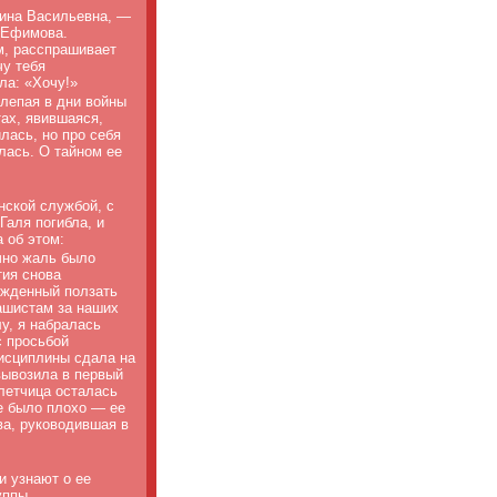
нина Васильевна, —
я Ефимова.
м, расспрашивает
чу тебя
ла: «Хочу!»
лепая в дни войны
ах, явившаяся,
лась, но про себя
лась. О тайном ее
нской службой, с
Галя погибла, и
 об этом:
чно жаль было
тия снова
ожденный ползать
ашистам за наших
у, я набралась
с просьбой
дисциплины сдала на
вывозила в первый
летчица осталась
е было плохо — ее
ва, руководившая в
и узнают о ее
уппы.