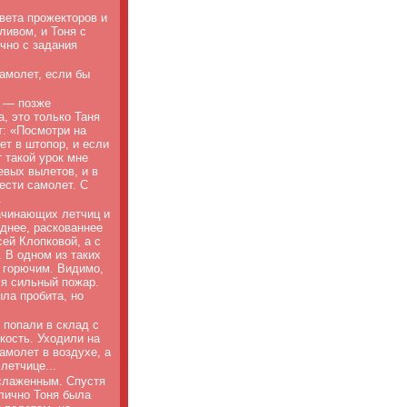
вета прожекторов и
ливом, и Тоня с
чно с задания
амолет, если бы
? — позже
, это только Таня
т: «Посмотри на
ет в штопор, и если
 такой урок мне
евых вылетов, и в
ести самолет. С
.
ачинающих летчиц и
днее, раскованнее
сей Клопковой, а с
 В одном из таких
 горючим. Видимо,
я сильный пожар.
ла пробита, но
 попали в склад с
кость. Уходили на
амолет в воздухе, а
летчице...
слаженным. Спустя
лично Тоня была