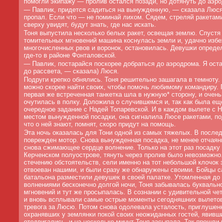
помогли экипажу — пролив остался позади, но дотянуть до аэр
—
Павлик, придется садиться на вынужденную, — сказала Люся
пропал. Если что — не поминай лихом. Сядем, стреляй ракетам
сверху увидят, будут знать, где нас искать.
Тоня выпустила несколько белых ракет, освещая землю. Спустя
томительных мгновений машина коснулась земли и, удачно изб
многочисленных рвов и воронок, остановилась. Девушки опреде
где-то в районе Фонталовской.
—
Павлик, постарайся поскорее добраться до аэродрома. Я ост
до рассвета, — сказала) Люся.
Подруги крепко обнялись. Тоня решительно зашагала в темноту.
можно скорее найти своих, чтобы помочь любимому командиру.
первая же встреченная танкетка шла в нужную* сторону, и очень
очутилась в полку. Доложила о случившемся и, так как была ещ
очередное задание с Надей Топаревской. И в каждом вылете с Н
местом вынужденной посадки, она сигналила Люсе ракетами, по
что о ней знают, помнят, скоро придут на помощь.
Эта ночь оказалась для Тони одной из самых тяжелых. В после
поврежден мотор. Снова вынужденная посадка, не менее отчаянн
снова сжимающее сердце волнение. Только на этот раз посадку
Керченском полуострове, тянуть через пролив было невозможно
стечению обстоятельств, сели именно на тот небольшой клочок 
отвоеван нашими, и были сразу же обнаружены своими. Бойцы с
батальона разместили девушек в своей палатке. Утомленная до
волнениями бесконечно долгой ночи, Тоня забывалась буквальн
мгновений и тут же просыпалась. В сознании с удивительной ч
и вновь всплывали самые острые моменты сегодняшних вылето
тревога за Люсю. Потом снова одолевала усталость, приглушен
охранявших у землянки покой своих неожиданных гостей, явивши
отодвигались, и на несколько минут Тоня засыпала. Так прошли 