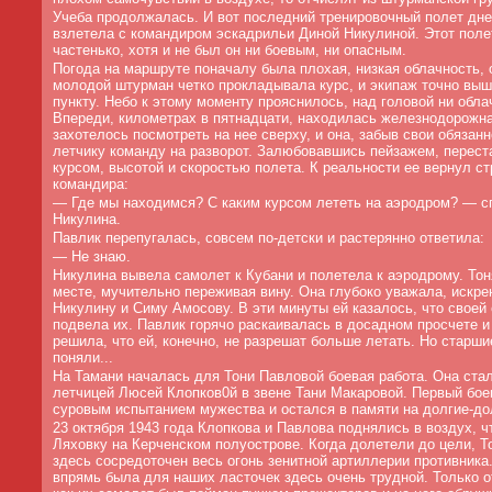
Учеба продолжалась. И вот последний тренировочный полет дн
взлетела с командиром эскадрильи Диной Никулиной. Этот поле
частенько, хотя и не был он ни боевым, ни опасным.
Погода на маршруте поначалу была плохая, низкая облачность, 
молодой штурман четко прокладывала курс, и экипаж точно выш
пункту. Небо к этому моменту прояснилось, над головой ни обла
Впереди, километрах в пятнадцати, находилась железнодорожна
захотелось посмотреть на нее сверху, и она, забыв свои обязанн
летчику команду на разворот. Залюбовавшись пейзажем, перест
курсом, высотой и скоростью полета. К реальности ее вернул ст
командира:
—
Где мы находимся? С каким курсом лететь на аэродром? — 
Никулина.
Павлик перепугалась, совсем по-детски и растерянно ответила:
—
Не знаю.
Никулина вывела самолет к Кубани и полетела к аэродрому. Тон
месте, мучительно переживая вину. Она глубоко уважала, искр
Никулину и Симу Амосову. В эти минуты ей казалось, что свое
подвела их. Павлик горячо раскаивалась в досадном просчете и
решила, что ей, конечно, не разрешат больше летать. Но старши
поняли...
На Тамани началась для Тони Павловой боевая работа. Она стал
летчицей Люсей Клопков0й в звене Тани Макаровой. Первый бое
суровым испытанием мужества и остался в памяти на долгие-дол
23 октября 1943 года Клопкова и Павлова поднялись в воздух, ч
Ляховку на Керченском полуострове. Когда долетели до цели, То
здесь сосредоточен весь огонь зенитной артиллерии противника
впрямь была для наших ласточек здесь очень трудной. Только 