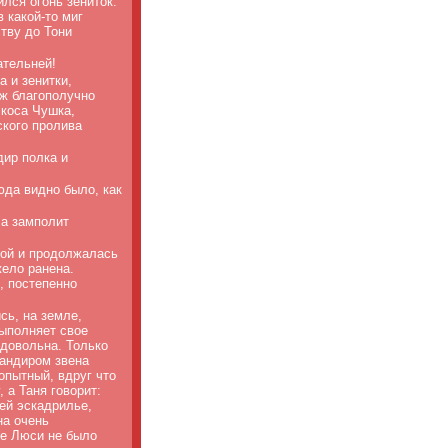
лся огонь зениток.
 какой-то миг
тву до Тони
ательней!
 и зенитки,
аж благополучно
 коса Чушка,
ского пролива
дир полка и
юда видно было, как
ла замполит
вой и продолжалась
жело ранена.
, постепенно
ь, на земле,
выполняет свое
 довольна. Только
мандиром звена
опытный, вдруг что
 а Таня говорит:
ей эскадрилье,
на очень
ше Люси не было