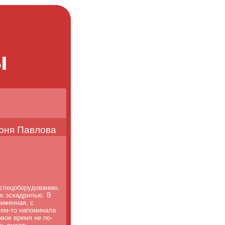
ы
оня Павлова
оспецоборудованию,
ую эскадрилью. В
риженная, с
чем-то напоминала
вое время не по-