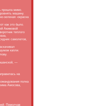
ь прошла мимо.
ыровнять машину.
но-зеленая -окраска
от как это было.
шей Акимовой
воротник теплого
лаза,
седних самолетов,
раскачивал
 шумом капли.
лову.
ершанской, —
аправилась на
командования полка
фима Амосова,
чей. Помолчав