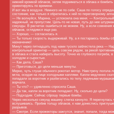
нижней кромкой облаков, затем подниматься в облака и бомбить 
ориентируясь по времени.
И вот мы в воздухе. Немного не по себе. Саша по голосу опред
состояние, как только я обратилась к ней по переговорному аппа
—
Не волнуйся, Марина, — успокоила она меня. — Контрольный
надежный, не пропустим. Цель-то не новая, путь до нее штурма
секунды. В расчетах ошибиться не можем. Ну, а если сомнения 
облаков, оглядимся еще раз.
—
Хорошо, — согласилась я.
—
Ты только скорость выдерживай. Ну, а я постараюсь бомбы сб
назначению!
Минут через пятнадцать под нами тускло заблестела река — Нар
контрольный ориентир — цель совсем рядом, за рекой противник
в облака и стала набирать высоту. Точно из глубокого погреба, 
холодом и сыростью.
—
Как дела, Саша?
—
Приготовься, до цели меньше минуты.
Мерно, чуть глуше обычного рокотал мотор. Навстречу ползла л
мгла, оседая на лице холодными каплями. Капли медленно ска
попадали за воротник и разбегались по телу ледяными мурашка
ворчала.
—
Ты что? — удивленно спросила Саша.
—
Да так, капли за воротник попадают. Ну, сколько до цели?
—
Подходим. Сейчас сброшу первые бомбы.
Через несколько секунд машину слегка качнуло. Я перегнулась ч
вслушиваясь. Пробив толщу облаков, к нам донеслись приглуше
разрывов.
—
Смотри. Если прожекторы зажгутся, значит, попали, тогда мо