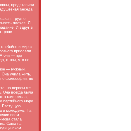
ровны, представили
задушевная беседа,
овская. Трудно
имость плохая. Я
адание. И вдруг в
 траве.
 о «Войне и мире»
Грозного прислали.
 А они — про
а, о том, что не
вное — нужный.
. Она учила жить,
 по философии, по
те, на первом же
. Она всегда была
тета комсомола,
о партийного бюро.
й. Растущую
а и молодежь. На
шение всем
кимова стала
ала Саша на
медицинском