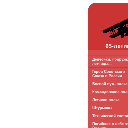
65-лети
Девчонки, подружк
летчицы...
Герои Советского
Союза и России
Боевой путь полка
Командование пол
Летчики полка
Штурманы
Технический соста
Погибшие в небе з