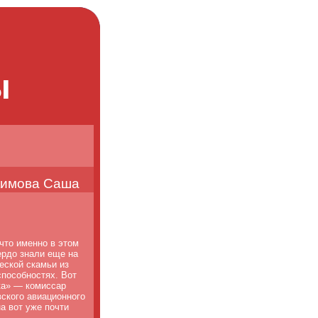
ы
кимова Саша
что именно в этом
вердо знали еще на
еской скамьи из
способностях. Вот
ка» — комиссар
ского авиационного
а вот уже почти