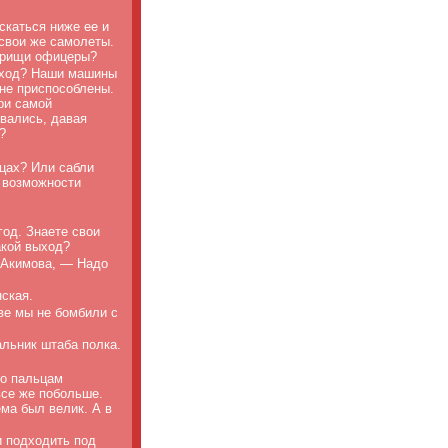
скаться ниже ее и
 свои же самолеты.
варищи офицеры?
выход? Наши машины
не приспособлены.
ри самой
ивались, давая
?
ицах? Или сабли
 возможности
од. Знаете свои
акой выход?
а Акимова, — Надо
ская.
ве мы не бомбили с
альник штаба полка.
по пальцам
все же побольше.
ма был велик. А в
и подходить под