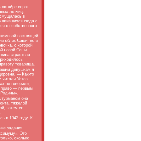
 октябре сорок
нных летчиц.
 смущалась в
о явившихся сюда с
ся от собственного
Акимовой настоящей
й облик Саши, но и
вочка, с которой
ой новой Саши
ашина страстная
приходилось
правоту товарища.
нашим девушкам я
оровна. — Как-то
 читали Устав
ах не говорили,
о право — первым
 Родины».
Штурманом она
онта, тяжелой
ой, затем ее
.
ь в 1942 году. К
ние задания.
ксимуму». Это
только, сколько