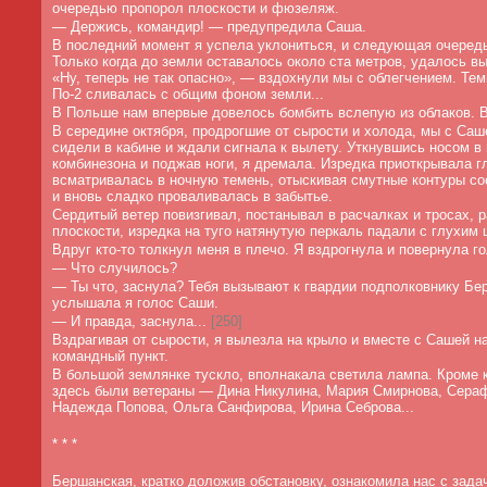
очередью пропорол плоскости и фюзеляж.
—
Держись, командир! — предупредила Саша.
В последний момент я успела уклониться, и следующая очеред
Только когда до земли оставалось около ста метров, удалось в
«Ну, теперь не так опасно», — вздохнули мы с облегчением. Тем
По-2 сливалась с общим фоном земли...
В Польше нам впервые довелось бомбить вслепую из облаков. В
В середине октября, продрогшие от сырости и холода, мы с Са
сидели в кабине и ждали сигнала к вылету. Уткнувшись носом в 
комбинезона и поджав ноги, я дремала. Изредка приоткрывала г
всматривалась в ночную темень, отыскивая смутные контуры со
и вновь сладко проваливалась в забытье.
Сердитый ветер повизгивал, постанывал в расчалках и тросах, 
плоскости, изредка на туго натянутую перкаль падали с глухим
Вдруг кто-то толкнул меня в плечо. Я вздрогнула и повернула го
—
Что случилось?
—
Ты что, заснула? Тебя вызывают к гвардии подполковнику Б
услышала я голос Саши.
—
И правда, заснула...
[
250]
Вздрагивая от сырости, я вылезла на крыло и вместе с Сашей н
командный пункт.
В большой землянке тускло, вполнакала светила лампа. Кроме 
здесь были ветераны — Дина Никулина, Мария Смирнова, Сера
Надежда Попова, Ольга Санфирова, Ирина Себрова...
* * *
Бершанская, кратко доложив обстановку, ознакомила нас с зада