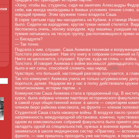
«Хочу, чтобы вы, студенты, сидя на занятиях Александры Федо
огня
себе, как иногда необходимы в боевых условиях точное слово, 
зовущий пример. Этим оружием тонко владела Саша.
В сорок третьем году мы находились на Кубани, в станице Иван
было. Сидели на аэродроме, кругом туман низкий стелется. Вид
беспокоюсь очень, обхожу аэродром, жду машины, ушедшие на з
тумане натыкаюсь на тесную группу, расположившуюся прямо на
—
Беседуете?
—
Так точно.
Подсела к ним, слушаю. Саша Акимова техникам и вооруженцам
Толстого рассказывает. Нам эту книгу в собрании сочинений из 
Никто не шелохнется, слушают. Кругом, куда ни глянь — война.
Толстого. И говорит Акимова о войне восемьсот двенадцатого год
было и нет силы, способной сломить наш народ.
[
246]
Чувствую, что большой, настоящий разговор получается, а гла
Так что коммунист Акимова учила не только штурманскому делу
бороться, думая. Недаром же у нас в полку действовали кружки
политэкономии, истории партии...»
Коммунистом Саша Акимова стала в предвоенный год. В институ
курсе, была избрана членом партбюро исторического факультета
в самой гуще общественной жизни: в школе — секретарем коми
членом бюро райкома комсомола, на фронте — членом полковог
Студенткой Саша стала накануне войны. В воздухе пахло грозо
напряженность международной обстановки, конечно, чувствовал
одном из комсомольских собраний факультета было принято ре
овладеть одной из специальностей, нужных в военное время. А
заниматься в школе медицинских сестер. «Практику, — вспомин
фронте, — нам пришлось проходить уже настоящую, в первом 