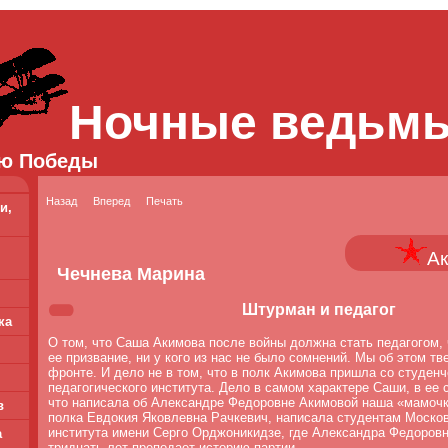
Ночные ведьм
ю Победы
Назад
Вперед
Печать
и,
А
Чечнева Марина
Штурман и педагог
ка
О том, что Саша Акимова после войны должна стать педагогом, 
ее призвание, ни у кого из нас не было сомнений. Мы об этом т
фронте. И дело не в том, что в полк Акимова пришла со студенч
педагогического института. Дело в самом характере Саши, в ее 
что написала об Александре Федоровне Акимовой наша «мамоч
в
полка Евдокия Яковлевна Рачкевич, написала студентам Москов
института имени Серго Орджоникидзе, где Александра Федоровн
а
тридцать лет преподает историю партии.