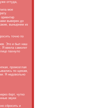
уже оттуда,
елила мое
рату.
 ориентир
нами выверен до
какие, вынырнем из
росить точно по
ев. Это и был наш
. Я ввела самолет
в лицо пахнуло
ипкая, промозглая
тывались по щекам,
ми. Я недовольно
ерез борт, чутко
нные звуки
жно сбросить и