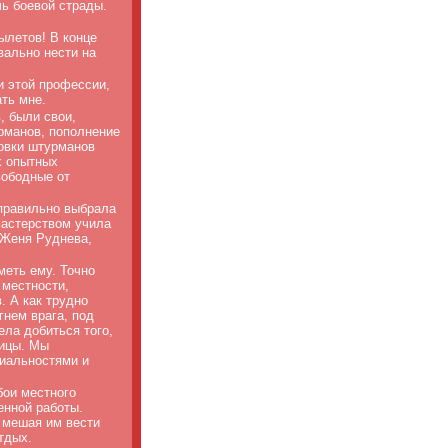
чь боевой страды.
ылетов! В конце
вально нести на
 этой профессии,
ть мне.
, были свои
,
рманов, пополнение
товки штурманов
х опытных
вободные от
 правильно выбрала
мастерством учила
Женя Руднева,
меть ему. Точно
 местности,
. А как трудно
гнем врага, под
ела добиться того,
чицы. Мы
циальностями и
бои местного
енной работы.
 мешая им вести
тдых.