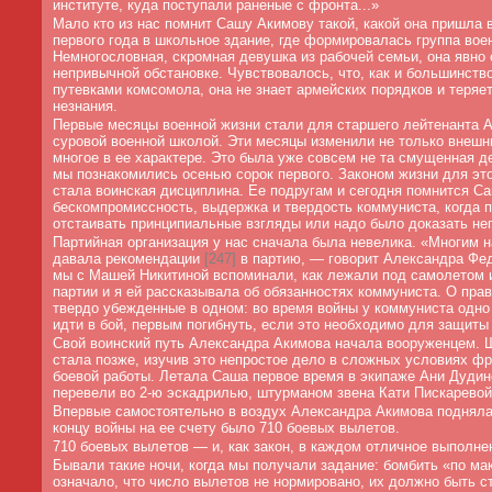
институте, куда поступали раненые с фронта...»
Мало кто из нас помнит Сашу Акимову такой, какой она пришла в
первого года в школьное здание, где формировалась группа вое
Немногословная, скромная девушка из рабочей семьи, она явно
непривычной обстановке. Чувствовалось, что, как и большинств
путевками комсомола, она не знает армейских порядков и теряет
незнания.
Первые месяцы военной жизни стали для старшего лейтенанта 
суровой военной школой. Эти месяцы изменили не только внешни
многое в ее характере. Это была уже совсем не та смущенная де
мы познакомились осенью сорок первого. Законом жизни для эт
стала воинская дисциплина. Ее подругам и сегодня помнится С
бескомпромиссность, выдержка и твердость коммуниста, когда 
отстаивать принципиальные взгляды или надо было доказать не
Партийная организация у нас сначала была невелика. «Многим 
давала рекомендации
[
247]
в партию, — говорит Александра Фед
мы с Машей Никитиной вспоминали, как лежали под самолетом и
партии и я ей рассказывала об обязанностях коммуниста. О прав
твердо убежденные в одном: во время войны у коммуниста одн
идти в бой, первым погибнуть, если это необходимо для защиты
Свой воинский путь Александра Акимова начала вооруженцем. 
стала позже, изучив это непростое дело в сложных условиях фр
боевой работы. Летала Саша первое время в экипаже Ани Дудин
перевели во 2-ю эскадрилью, штурманом звена Кати Пискаревой
Впервые самостоятельно в воздух Александра Акимова поднялас
концу войны на ее счету было 710 боевых вылетов.
710 боевых вылетов — и, как закон, в каждом отличное выполне
Бывали такие ночи, когда мы получали задание: бомбить «по ма
означало, что число вылетов не нормировано, их должно быть с