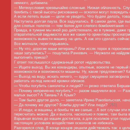
немного, добавила:
—
Метеоусловия чрезвычайно сложные. Низкая облачность. Спу
бомбить с такой высоты рискованно — осколки могут повредить
А если лететь выше — цели не увидеть. Что будем делать, то
Наступила долгая пауза. Все задумались. В самом деле, где 
для слепых полетов — тем более для слепого бомбометания — 
Правда, в тумане мы иной раз действовали, но в тумане, даже п
отвратительной видимости все же какие-то ориентиры просматр
возможность вывести машину на цель. А как это сделать сейчас
Все молчали, переглядываясь.
—
Ну что, дорогие наши ветераны? Или иссяк порох в пороховн
наши затупились? — пошутила Рачкевич. — Неужели не найдем
выполнить приказ?
Г ответ послышался сдержанный ропот недовольства.
—
Ищите выход. Вы же командиры, опытные, воюете не первый г
возможности и возможности машины. Ну, какие предложения? К
—
Выход на виду, искать нечего, — вдруг смущенно заговорил
работать из-под нижней кромки облаков.
—
Чтобы погубить самолеты и людей? — резко ответила Бершан
— Почему непременно погубить? — разом зашумели все. — Раз
малых высот? А Тамань? А Крым?
—
Там было другое дело, — заметила Ирина Ракобольская, нач
—
Да почему же другое? Бомбы другие? Или люди?
[
251]
— И люди, и машины, и бомбы те же самые... А вот случаи эти 
пересчитать можно. Да и высота, насколько я помню, там была 
Взрывная волна до машин достигала, а для осколков угол подъе
настоящих условиях воздействия осколков не избежать.
Разгорелся спор, В конце концов решили действовать так: к цел