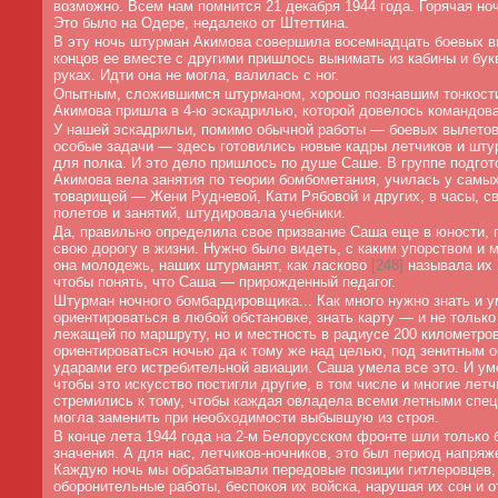
возможно. Всем нам помнится 21 декабря 1944 года. Горячая но
Это было на Одере, недалеко от Штеттина.
В эту ночь штурман Акимова совершила восемнадцать боевых в
концов ее вместе с другими пришлось вынимать из кабины и бук
руках. Идти она не могла, валилась с ног.
Опытным, сложившимся штурманом, хорошо познавшим тонкости
Акимова пришла в 4-ю эскадрилью, которой довелось командова
У нашей эскадрильи, помимо обычной работы — боевых вылетов
особые задачи — здесь готовились новые кадры летчиков и шту
для полка. И это дело пришлось по душе Саше. В группе подго
Акимова вела занятия по теории бомбометания, училась у самы
товарищей — Жени Рудневой, Кати Рябовой и других, в часы, с
полетов и занятий, штудировала учебники.
Да, правильно определила свое призвание Саша еще в юности,
свою дорогу в жизни. Нужно было видеть, с каким упорством и 
она молодежь, наших штурманят, как ласково
[
248]
называла их 
чтобы понять, что Саша — прирожденный педагог.
Штурман ночного бомбардировщика... Как много нужно знать и у
ориентироваться в любой обстановке, знать карту — и не только
лежащей по маршруту, но и местность в радиусе 200 километров
ориентироваться ночью да к тому же над целью, под зенитным о
ударами его истребительной авиации. Саша умела все это. И ум
чтобы это искусство постигли другие, в том числе и многие лет
стремились к тому, чтобы каждая овладела всеми летными спе
могла заменить при необходимости выбывшую из строя.
В конце лета 1944 года на 2-м Белорусском фронте шли только 
значения. А для нас, летчиков-ночников, это был период напряж
Каждую ночь мы обрабатывали передовые позиции гитлеровцев,
оборонительные работы, беспокоя их войска, нарушая их сон и о