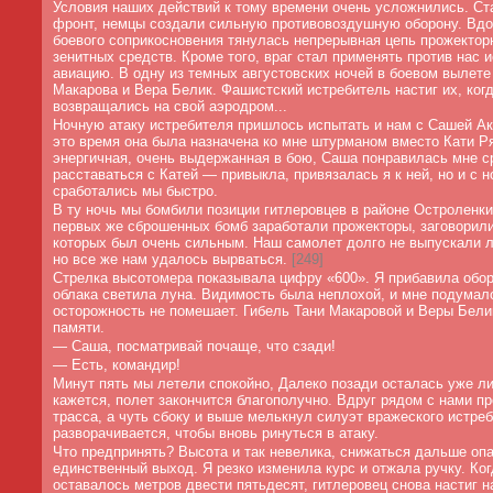
Условия наших действий к тому времени очень усложнились. Ст
фронт, немцы создали сильную противовоздушную оборону. Вдо
боевого соприкосновения тянулась непрерывная цепь прожектор
зенитных средств. Кроме того, враг стал применять против нас
авиацию. В одну из темных августовских ночей в боевом вылете
Макарова и Вера Белик. Фашистский истребитель настиг их, ког
возвращались на свой аэродром...
Ночную атаку истребителя пришлось испытать и нам с Сашей Ак
это время она была назначена ко мне штурманом вместо Кати Р
энергичная, очень выдержанная в бою, Саша понравилась мне с
расставаться с Катей — привыкла, привязалась я к ней, но и с
сработались мы быстро.
В ту ночь мы бомбили позиции гитлеровцев в районе Остроленки.
первых же сброшенных бомб заработали прожекторы, заговорили 
которых был очень сильным. Наш самолет долго не выпускали л
но все же нам удалось вырваться.
[
249]
Стрелка высотомера показывала цифру «600». Я прибавила обор
облака светила луна. Видимость была неплохой, и мне подумал
осторожность не помешает. Гибель Тани Макаровой и Веры Бели
памяти.
—
Саша, посматривай почаще, что сзади!
—
Есть, командир!
Минут пять мы летели спокойно, Далеко позади осталась уже л
кажется, полет закончится благополучно. Вдруг рядом с нами п
трасса, а чуть сбоку и выше мелькнул силуэт вражеского истреб
разворачивается, чтобы вновь ринуться в атаку.
Что предпринять? Высота и так невелика, снижаться дальше опа
единственный выход. Я резко изменила курс и отжала ручку. Ко
оставалось метров двести пятьдесят, гитлеровец снова настиг н