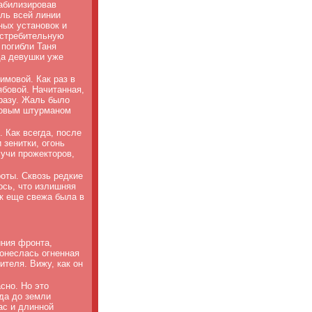
абилизировав
ль всей линии
ных установок и
 истребительную
 погибли Таня
да девушки уже
имовой. Как раз в
ябовой. Начитанная,
разу. Жаль было
 новым штурманом
 Как всегда, после
зенитки, огонь
учи прожекторов,
оты. Сквозь редкие
ось, что излишняя
к еще свежа была в
иния фронта,
ронеслась огненная
ителя. Вижу, как он
сно. Но это
гда до земли
ас и длинной