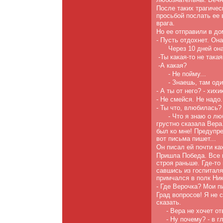
После таких трагичес
просьбой послать ее в
врага.
Но ее отправили в до
- Пусть отдохнет. Она
Через 10 дней он
-
Ты какая-то не такая
-
А какая?
- Не пойму...
- Знаешь, там од
- А ты от него? - хихи
- Не смейся. Не надо.
- Ты что, влюбилась?
- Что я знаю о лю
грустно сказала Вера.
был ко мне! Предупре
вот письма пишет...
Он писал ей почти к
Пришла Победа. Все м
строя раньше. Где-то
савшись из госпитал
примчался в полк Ник
- Где Верочка? Мои 
Град вопросов! Я не 
сказать.
- Вера не хочет от
- Ну почему? - в 