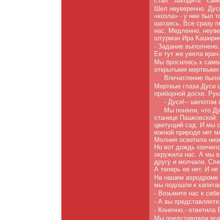
стал
заходить
само
Шел неуверенно. Дуся
«козла» - у нее был 
шатаясь. Все сразу п
нас. Медленно, неуве
штурман Ира Каширин
- Задание выполнено.
Ее тут же увела врач
Мы бросились к само
открытыми мертвыми 
Впечатление было 
Мертвые глаза Дуси с
приборной доске. Рук
- Дуся!-- шепотом
Мы поняли, что Ду
станице Пашковской. 
цве­тущий сад. И мы с
южной природе нет м
Молния осветила низк
Но вот дождь кончил
окружила нас. А мы в
другу и молчали. Сле
А теперь ее нет. И не
На нашем аэродроме т
мы подошли к капита
- Возьмите нас к себе
- А вы представляете
- Конечно,- ответила 
Мы представляли все 