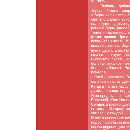
улыбнулась.
- Любовь, - добав
Теперь ей легко гово
у Веры был железный 
свет и с фанатическо
надоедало нудным одн
раньше Веры, рассла
тепле и мысленно уго
физиотерапии. При эт
показывали шесть. И 
вместе с ленью. Вера
вую и двигала ее. Но 
оживать, то чудил ос
многому: и писать, и 
больная рука крепнет
больше и больше. Еще
понесла.
- Коля! - бросилась 
соленые от слез ще­ки
Когда в палате насту
думала о своих подру
Я не представляю себ
Ерохиной, Юли Ильин
Сердюк и многих друг
не могу себя предста­
училась у каждой.
И вот в бессонные но
подруг. Они были все
своим первым долгом 