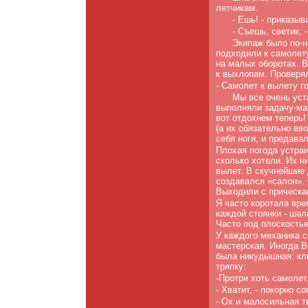
летчикам.
- Ешь! - приказыв
- Съешь, светик, -
Экипаж было по-н
подходили к самолету
на малых оборотах. 
к выхлопам. Проверя
- Самолет к вылету го
Мы все очень уста
выполняли задачу-мак
вот от­дохнем теперь
(а их обязательно вв
себя ноги, и предава
Плохая погода устраи
сколько хотели. Их ни
вылет. В скучнейшие 
создавался «салон». 
Выходили с при­ческ
Я часто коротала вре
каждой стоянки - шала
Часто под плоскость
У каждого механика с
мастерская. Иногда В
была никудышная: клю
тряпку:
-Протри хоть самолет
- Хватит, - покорно с
- Ох и малосильная т