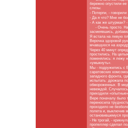
бережно опустили ее в
слезы.
- Потерпи, - говорили
- Да я что? Мне не бо
- А как же штурман? 
- Очень просто. На
засмеявшись, добавил
Я встала на левую пл
Верочка здоровой рук
мчавшуюся на аэродр
Через 40 минут опред
простились. На целых
поме­нялись: я лежу 
«умыкнуть».
Мы - подружились с В
саратовских комсомол
запад­ного фронта, г
испытать: дрожала по
обмороженных. В меди
невеждой. Случалось
приходили «опытные»
Вере поначалу было т
переносила трудности
прохо­дило не безбол
полета и, выключив м
остановившемуся про
- Не трогай, - крикну
пропеллер сделал по