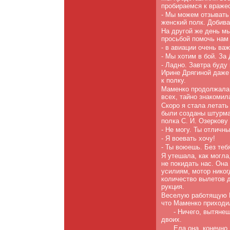
пробираемся к вражес
- Мы можем отзывать 
женский полк. Доби­в
На другой же день мы
просьбой помочь нам 
- в авиации очень ва
- Мы хотим в бой. За 
- Ладно. Завтра буду 
Ирине Дрягиной да­же
к полку.
Маменко продолжала к
всех, тайно знакоми
Скоро я стала летать
были созданы штурман
полка С. И. Озеркову 
- Не могу. Ты отличн
- Я воевать хочу!
- Ты воюешь. Без теб
Я утешала, как могла
не покидать нас. Она
усилиям, мотор никог
количество вылетов 
рукция.
Веселую работящую В
что Маменко приходи
- Ничего, вытянеш
двоих.
Ела она, конечно