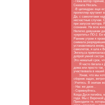
- Пока мотор горячий,
Сказала Носаль.
-В цилиндрах еще ес
пропеллер крутанет в
Да, с самолетами на
несчастные случаи. 
при запуске мотора. 
сознание. На всю жиз
Нелегко девушкам да
«укротить» ПО-2. Ее 
Ранним утром я прове
снимала разрядившиес
устанавливала вновь
самолетов, я шла к В
Энгельса привязалась
доброй умной сестре.
Это немалый срок, чт
Я часто бегала к 
дома или просто так,
участ­вовала в нашей
Узнав, что мы хот
сборник задач, ветроч
-Учитесь. В экипаж в
- Нас же двое...
- Соревнуйтесь.
Когда Дуся погибла, 
года. Мы с Верочкой 
При­ходили те, котор