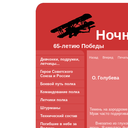
Ноч
65-летию Победы
Назад
Вперед
Печат
Девчонки, подружки,
летчицы...
Герои Советского
Союза и России
О. Голубева
Боевой путь полка
Командование полка
Летчики полка
Штурманы
Темень на аэродроме 
Мрак часто подергив
Технический состав
Внезапно из глухой
Погибшие в небе за
мощь. Я кинулась было