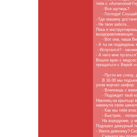
тебя с «Антилопой-Гн
- Все шутишь?
- Господи! Слушай
- Где машину достане
- Не твоя забота...
Пока я инструктирова
выздоравливающих...
- Вот она, наша В
- А ты не подведешь
- Испугался? - насм
- А чего мне пугатьс
Вошли врач с медсес
прощаться с Верой «н
- Пусти же слезу, 
В 16.00 мы подъех
ухом ворчал шофер:
- Влипнешь с вами
- Подождет твой к
Наконец на крыльцо 
накинула свою шинель
- Как мы тебя вти
- Быстрее, - попро
На аэродроме, у м
Подошел дежурный п
- Увели девчонку? Ско
Сначала мы поднял