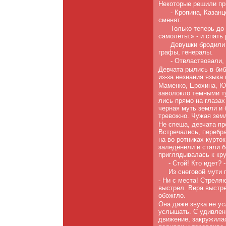
Некоторые решили при
- Кропина, Казанц
сменят.
Только теперь до
самолеты.» - и спать
Девушки бродили 
графы, генералы.
- Отвластвовали, 
Девчата рылись в биб
из-за незнания языка 
Маменко, Ерохина, Юр
заволокло темными ту
лись прямо на глазах
черная муть земли и
тре­вожно. Чужая зем
Не спеша, девчата пр
Встречались, перебра
на во­ ротниках курто
заледенели и стали 
приглядыва­лась к кру
- Стой! Кто идет? 
Из снеговой мути 
- Ни с места! Стреля
выстрел. Вера выстре
обожгло.
Она даже звука не ус
услышать. С удивлени
движе­ние, закружила