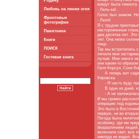
Родину
вокруг была темнота.
Любовь на линии огня
- Лель-ка!..
Голос был знаком. Но
Фронтовые
- Леля!
фотографии
Я с трудом приоткрыл
настороженные гла­за
Памятники
два десятка лет. Это
лет. Она низко склон
Книги
лицо.
ПОИСК
Так мы встретились с
лечили мои застарев­
Гостевая книга
лучше. Мне никого не
они каким-то образом
Галя Корсун, Соня Ко
А теперь вот сид
Кировска.
- Я часто буду пр
В один из дней, к
- А не залежалас
И мы громко расхохот
операцию под кодовы
Это было в Восточной
первую, ни во вторую
Погода была нелетной
особняку, где им пре
безразличием лю­дей,
включили свет, все т
никогда не видел. Вс