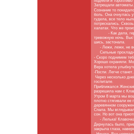
подняли и торопливо 
Затрещали ав­томаты.
Сознание то покидало
боль. Она очнулась у
гудела, все тело ныл
потрескались. Сквозь
хала­тах. Что же про
- Как дела, г
тревожную ночь. Выст
шись, застонала.
- Лежи, лежи, не в
Сильные прохладн
- Скоро поднимем теб
Хорошо ох­раняли. Мо
Вера хотела улыбнуть­
-Поспи. Легче ста­нет..
Через несколько дне
госпитале.
Приближался Женский
разрешила нам с Клав
Утром 8 марта мы вош
плотно стягивали ее 
деревянном сооружен
Спала. Мы вглядывали
сон. Но вот она приот
- Лелька! Клавочк
Дернулась было, прив
закрыла глаза, наверн
- Ничего. Все нормаль