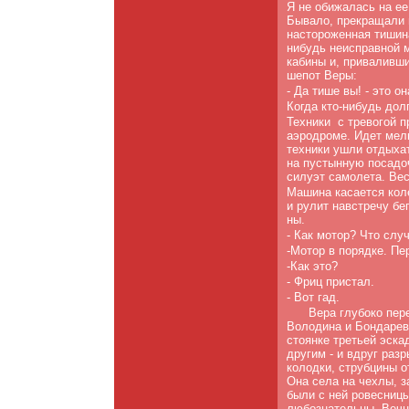
Я не обижалась на ее
Бывало, прекращали 
настороженная тишина
нибудь неисправной 
кабины и, при­валивш
шепот Веры:
- Да тише вы! - это о
Когда кто-нибудь дол
Техники
с тревогой 
аэродроме. Идет мелк
техники ушли отдыхат
на пустынную посадоч
силуэт самолета. Ве
Машина касается коле
и рулит навстречу бе
ны.
- Как мотор? Что слу
-Мотор в порядке. Пе
-Как это?
- Фриц пристал.
- Вот гад.
Вера глубоко пер
Володина и Бондарева
стоянке третьей эск
другим - и вдруг раз
колодки, струбцины от
Она села на чехлы, 
были с ней ровесницы
любознательны. Вечн