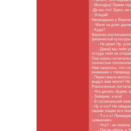
- Молодец! Прими под
-Да вы что! Здесь на 
- Угощай!
Неожиданно у Верочк
- Меня на днях далек
- Куда?
Верочка воспитывалас
физической культуры -
- Не реви! Ну, усп
- Давай мы тебя у
оттуда тебя не отправ
Она знала госпитальн
полностью положилис
Нам казалось, что гл
внимание к товарищу.
- Перестаньте молоть
выдул вам мозги? Не
Разозленные постигше
- Что делать будем, 
- Заберем, и все!
- В госпитальной пиж
- Ну и что? Не обедне
нашим лицам все по­н
- Т-с-с-с! Провед
«умыкнем».
- Что? - не поняла
- После обеда, к 