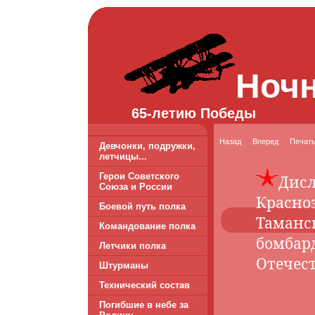
Ноч
65-летию Победы
Назад
Вперед
Печат
Девчонки, подружки,
летчицы...
Герои Советского
Дисл
Союза и России
Красно
Боевой путь полка
Таманс
Командование полка
бомбар
Летчики полка
Отечес
Штурманы
Технический состав
Погибшие в небе за