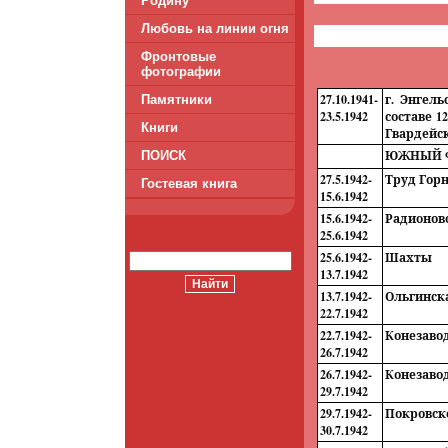
Родину
Любовь на линии огня
Фронтовые
фотографии
27.10.1941-
г. Энгел
Памятники
23.5.1942
составе 1
Книги
Гвардейск
ЮЖНЫЙ 
ПОИСК
27.5.1942-
Труд Гор
Гостевая книга
15.6.1942
15.6.1942-
Радионов
25.6.1942
25.6.1942-
Шахты
13.7.1942
13.7.1942-
Ольгинск
22.7.1942
22.7.1942-
Конезавод
26.7.1942
26.7.1942-
Конезавод
29.7.1942
29.7.1942-
Покровск
30.7.1942