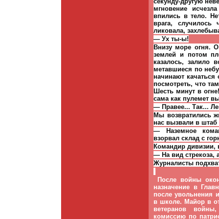
секунду-другую нев
мгновение исчезла
впились в тело. Не
врага, случилось 
ликовала, захлебыв
— Ух ты-ы!
Внизу море огня. О
землей и потом п
казалось, залило 
метавшиеся по небу
начинают качаться 
посмотреть, что там
Шесть минут в огне
сама как пулемет в
— Правее... Так... Ле
Мы возвратились ж
нас вызвали в штаб
— Наземное коман
взорвал склад с го
Командир дивизии, 
— На вид стрекоза, 
Журналисты подхвати
После войны окон
назначение в Глав
после увольнения и
в школе. Майор в о
ветеранов войны,
комиссию по патри