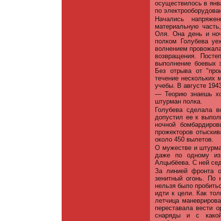
осуществилось в янв
по электрооборудова
Начались напряже
материальную часть,
Оля. Она день и но
полком Голубева уе
волнением провожала
возвращения. Посте
выполнение боевых 
Без отрыва от "про
течение нескольких 
учебы. В августе 194
— Теорию знаешь хо
штурман полка.
Голубева сделала в
допустил ее к выпол
ночной бомбардиро
прожекторов отыски
около 450 вылетов.
О мужестве и штурм
даже по одному из
Алцыбёева. С ней сед
За линией фронта о
зенитный огонь. По 
нельзя было пробитьс
идти к цели. Как то
летчица маневриров
переставала вести о
снаряды и с како