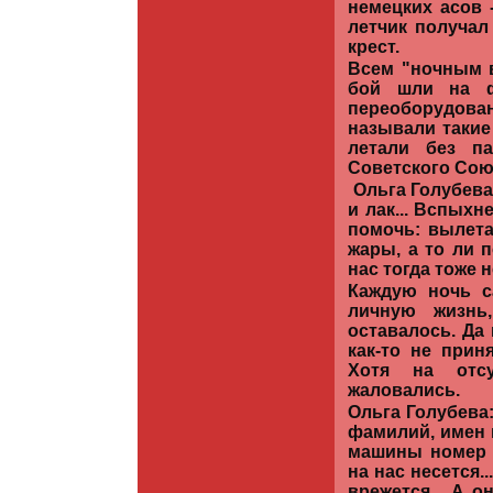
немецких асов 
летчик получал
крест.
Всем "ночным в
бой шли на ф
переоборудов
называли такие
летали без п
Советского Союз
Ольга Голубева,
и лак... Вспыхн
помочь: вылетаю
жары, а то ли 
нас тогда тоже 
Каждую ночь с
личную жизнь
оставалось. Да
как-то не прин
Хотя на отс
жаловались.
Ольга Голубева
фамилий, имен н
машины номер п
на нас несется.
врежется... А о