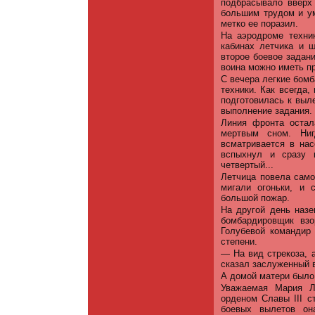
подбрасывало вверх 
большим трудом и у
метко ее поразил.
На аэродроме техни
кабинах летчика и 
второе боевое задан
воина можно иметь п
С вечера легкие бом
техники. Как всегда
подготовилась к выл
выполнение задания.
Линия фронта остал
мертвым сном. Ниг
всматривается в нас
вспыхнул и сразу 
четвертый...
Летчица повела само
мигали огоньки, и 
большой пожар.
На другой день назе
бомбардировщик вз
Голубевой командир
степени.
— На вид стрекоза, 
сказал заслуженный 
А домой матери было
Уважаемая Мария Л
орденом Славы III с
боевых вылетов он