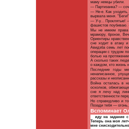
маму немцы убили.
— Партизанка? — соч
— Не-е. Как уходить,
вырвала меня. "Беги!"
— У-у... Проклятые! 
фашистов поубиваю. 
Мы не имеем права 
мрамору, бронзе, Ве
Ориентиры нравственн
сне ходит в атаку 
Авидзба семь лет по
операции с трудом по
болью на протяжении 
А сколько таких люде
о каждом, кто жизнь 
Последние годы м
ненаписанное, упущ
рассказы и неописанн
Война осталась в н
осколков, обжигающе
сне я лечу над лин
ответственности пере
Но справедливо и то
Позади тебя — огонь
Вспоминает Ол
Я
иду на задание с
Теперь она моя лет
мне снисходительно.