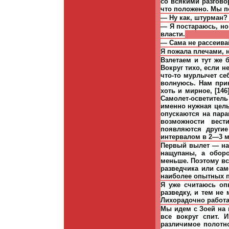
со всякими разгово
что положено. Мы п
— Ну как, штурман?
— Я постараюсь, но
власти.
— Сама не рассеивай
Я пожала плечами, н
Взлетаем и тут же 
Вокруг тихо, если н
что-то мурлычет себ
волнуюсь. Нам при
хоть и мирное
, [
146
Самолет-осветитель
именно нужная цель
опускаются на пар
возможности вест
появляются други
интервалом в 2—3 м
Первый вылет — на
нащупаны, а оборо
меньше. Поэтому вс
разведчика или сам
наиболее опытных п
Я уже считаюсь о
разведку, и тем не
Лихорадочно работа
Мы идем с Зоей на 
все вокруг спит.
различимое полотно