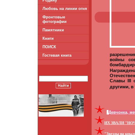
Родину
Любовь на линии огня
Фронтовые
фотографии
Памятники
Книги
ПОИСК
разрешения
Гостевая книга
войны со
бомбардиро
Награжден
Отечествен
Славы III 
другими, в
"
Девчонка, ме
ИХ ЗВАЛИ "Н
"Звезды на крыл