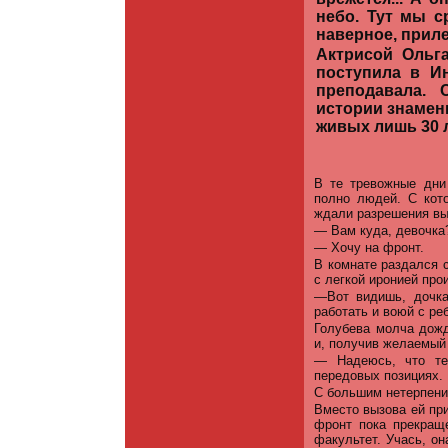
небо. Тут мы с
наверное, приле
Актрисой Ольг
поступила в И
преподавала. 
истории знамени
живых лишь 30 
В те тревожные дни
полно людей. С кот
ждали разрешения вы
— Вам куда, девочка
— Хочу на фронт.
В комнате раздался 
с легкой иронией про
—Вот видишь, дочка
работать и воюй с ре
Голубева молча дожд
и, получив желаемый 
— Надеюсь, что те
передовых позициях.
С большим нетерпени
Вместо вызова ей пр
фронт пока прекраще
факультет. Учась, он