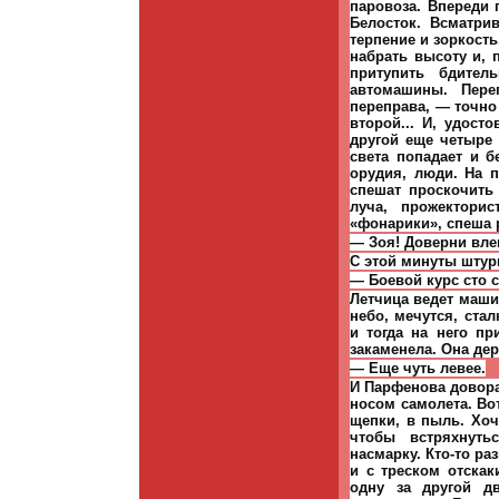
паровоза. Впереди
Белосток. Всматри
терпение и зоркость
набрать высоту и, 
притупить бдитель
автомашины. Пере
переправа, — точно
второй... И, удос
другой еще четыре
света попадает и б
орудия, люди. На 
спешат проскочить
луча, прожектори
«фонарики», спеша 
— Зоя! Доверни влево
С этой минуты штур
— Боевой курс сто с
Летчица ведет маши
небо, мечутся, стал
и тогда на него п
закаменела. Она дер
— Еще чуть левее.
И Парфенова довора
носом самолета. Вот
щепки, в пыль. Хоч
чтобы встряхнуть
насмарку. Кто-то ра
и с треском отска
одну за другой д