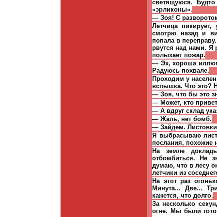
светящуюся. Будто
«эрликоны».
— Зоя! С разворотом
Летчица пикирует,
смотрю назад и в
попала в переправу
рвутся над нами. Я
полыхает пожар.
— Эх, хороша иллюм
Радуюсь похвале.
Проходим у населен
вспышка. Что это? 
— Зоя, что бы это 
— Может, кто приве
— А вдруг склад ук
— Жаль, нет бомб.
— Зайдем. Листовки 
Я выбрасываю лист
послания, похожие 
На земле доклад
отбомбиться. Не з
думаю, что в лесу о
летчики из соседнег
На этот раз огоньк
Минута... Две... Т
кажется, что долго.
За несколько секун
огне. Мы были гот