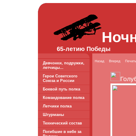
Ноч
65-летию Победы
Назад
Вперед
Печат
Девчонки, подружки,
летчицы...
Герои Советского
Голу
Союза и России
Боевой путь полка
Командование полка
Летчики полка
Штурманы
Технический состав
Погибшие в небе за