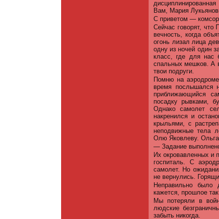
дисциплинированная
Вам, Мария Лукьяновн
С приветом — комсор
Сейчас говорят, что 
вечность, когда объ
огонь лизал лица дев
одну из ночей один з
класс, где для нас
спальных мешков. А в
твои подруги.
Помню на аэродроме 
время послышался н
приближающийся са
посадку рывками, б
Однако самолет сел
накренился и остан
крыльями, с растре
неподвижные тела л
Олю Яковлеву. Ольга 
— Задание выполнено
Их окровавленных и п
госпиталь. С аэрод
самолет. Но ожидани
не вернулись. Горящ
Неправильно было 
кажется, прошлое так
Мы потеряли в войн
людские безграничн
забыть никогда.