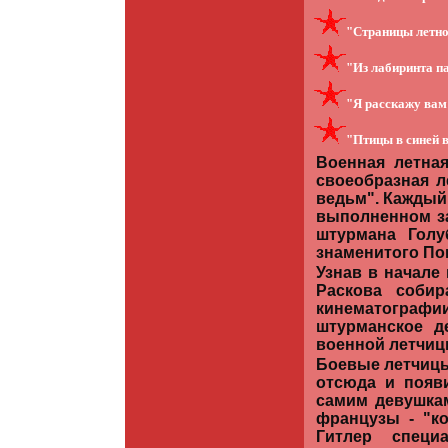
"Страницы летн
"Из лабиринта п
"Я расскажу вам
"Птицы в синей
Военная летна
своеобразная л
ведьм". Каждый 
выполненном за
штурмана Голу
знаменитого По
Узнав в начале
Раскова собир
кинематографи
штурманское д
военной летчиц
Боевые летчицы
отсюда и появ
самим девушкам
французы - "к
Гитлер специ