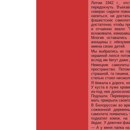
Летом 1942 г., от
передохнуть. Въехав
скверах сидели пожи
напиться, ни достат
фашистских самолет
достаточно, чтобы пр
и отчаянно звали: 
вскакивали, измазавш
Многие оставались
женщины с обезумев
имена своих детей.
Мы выбрались из го
окраиной лился пото
вслед им бегут даже 
Немецкие самолеты
пространство. Пот
страшной, та тишина,
степью стоял несмол
Я бежала к дороге, к
У куста в луже кров
из-под нее доносилис
Подошли. Переверну
мать прикрыла своего
В Белоруссии во вре
сожженной деревен
самолета появились т
подкатил комок, на
бедах. У девочки фаш
— А у меня папка на