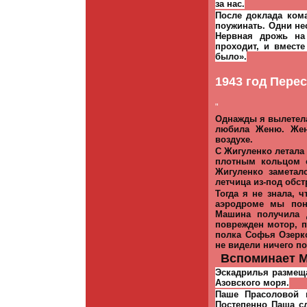
за нас.
После доклада кома
поужинать. Одни нес
Нервная дрожь на
проходит, и вмест
было».
1943 год Пере
"
Однажды я вылетела
любила Женю. Жен
воздухе.
С Жигуленко летала
плотным кольцом с
Жигуленко заметал
летчица из-под обст
Тогда я не знала, 
аэродроме мы пон
Машина получила 
поврежден мотор, п
полка Софья Озерк
не видели ничего по
Вспоминает М
Эскадрилья размещ
Азовского моря.
Паше Прасоловой 
Постепенно Паша сд