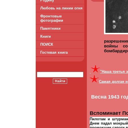
Родину
Любовь на линии огня
Фронтовые
фотографии
Памятники
Книги
разрешения
ПОИСК
войны с
бомбардиро
Гостевая книга
"Наша третья э
Самая долгая н
Весна 1943 го
Вспоминает По
Пилотам и штурман
Днем падал мокрый 
промокшие сапоги в