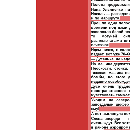
Полеты продолжалис
Нина Ульяненко пи
Носаль — разведчик
и по маршруту.
Прошли одну полосу
времени под нами д
заволокло белой пел
то могучей сил
расплывчатыми пят
исчезают.
Идем низко, в спло
падает, вот уже 70–
— Дусенька, не над
Но машина держится
Плоскости, стойки
тяжелая машина пе
бомбы, но этого д
недавно освобожден
Дусе очень трудн
пространственное
чувствовать самолет
Уходим на северо-
запоздалый шофер
ему!
А вот выглянула по
Слева впереди — н
очень ждут. Все хот
в районе аэродром