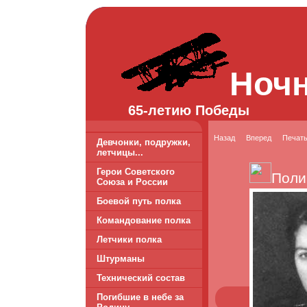
Ноч
65-летию Победы
Назад
Вперед
Печат
Девчонки, подружки,
летчицы...
Герои Советского
Поли
Союза и России
Боевой путь полка
Командование полка
Летчики полка
Штурманы
Технический состав
Погибшие в небе за