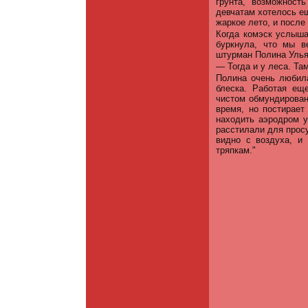
грунта, возможност
девчатам хотелось ещ
жаркое лето, и после
Когда комэск услыша
буркнула, что мы в
штурман Полина Улья
— Тогда и у леса. Та
Полина очень любила
блеска. Работая ещ
чистом обмундирован
время, но постирае
находить аэродром у
расстилали для просу
видно с воздуха, и 
тряпкам."