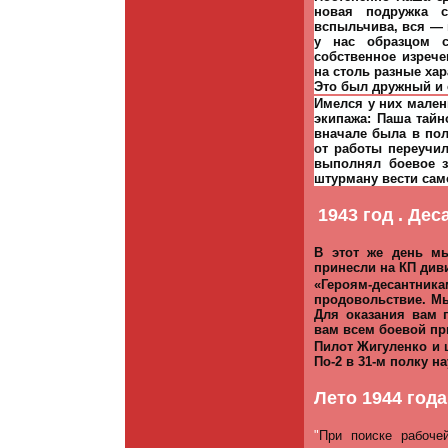
новая подружка с
вспыльчива, вся — 
у нас образцом 
собственное изрече
на столь разные хар
Это был дружный и 
Имелся у них мален
экипажа: Паша тайн
вначале была в по
от работы переучил
выполнял боевое з
штурману вести само
1943 год . Дес
В этот же день м
принесли на КП див
«Героям-десантни
продовольствие. Мы
Для оказания вам 
вам всем боевой пр
Пилот Жигуленко и 
По-2 в 31-м полку н
Лето 1944 год
"
При поиске рабоче