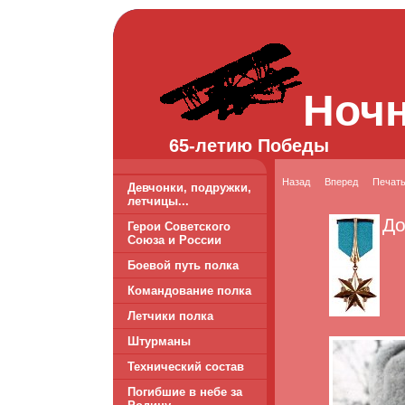
Ноч
65-летию Победы
Назад
Вперед
Печат
Девчонки, подружки,
летчицы...
До
Герои Советского
Союза и России
Боевой путь полка
Командование полка
Летчики полка
Штурманы
Технический состав
Погибшие в небе за