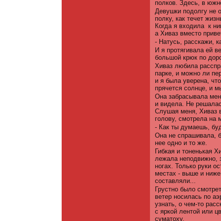
полков. Здесь, в южн
Девушки подолгу не о
полку, как течет жизн
Когда я входила
к н
а Хиваз вместо приве
- Натусь, расскажи, к
И я протягивала ей в
большой крюк по доро
Хиваз любила расспра
парке, и можно ли пе
и я была уверена, чт
прячется солнце, и м
Она забрасывала меня
и видела. Не решалас
Слушая меня, Хиваз в
голову, смотрела на 
- Как ты думаешь, бу
Она не спрашивала, б
нее одно и то же.
Гибкая и тоненькая Х
лежала неподвижно, з
ногах. Только руки о
местах - выше и ниже
составляли...
Грустно было смотрет
ветер носилась по аэ
узнать, о чем-то расс
с яркой лентой или ц
суматоху.