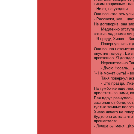
тихим капризным гол
- Не-ет, не уходи-и...
Она попытал ась улыб
- Расскажи, как... цвет
Не договорив, она за
Медленно отступа
закрыв ладонями лицо,
- Я приду, Хиваз... За
Повернувшись к д
Она вошла незаметно 
опустив голову.. Ее 
произош­ло. Я догадал
Нерешительно Тан
- Дусю Носаль... 
"- Не может быть! - в
Таня повернул ас
- Это правда. Уже
На тумбочке еще леж
прилететь за ними, к
Рая вдруг рванулась,
застонав от боли, ост
густые темные волосы
Хиваз ничего не гово
будто она хотела что
прошептала:
- Лучше бы меня...(Кр