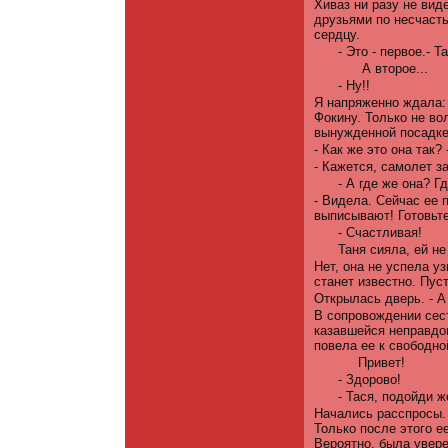
Хиваз ни разу не вид
друзьями по несчасть
сердцу.
- Это - первое.- Т
А второе...
- Ну!!
Я напряженно ждала: 
Фокину. Только не во
вынужденной посадке
- Как же это она так?
- Кажется, самолет з
- А где же она? Г
- Видела. Сейчас ее 
выписывают! Готовьте
- Счастливая!
Таня сияла, ей не
Нет, она не успела у
станет известно. Пуст
Открылась дверь. - А 
В сопровождении сест
казавшейся неправдоп
повела ее к свободно
Привет!
- Здорово!
- Тася, подойди ж
Начались расспросы. 
Только после этого ее
Вероятно, была увере