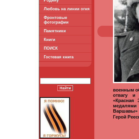
Родину
Любовь на линии огня
Фронтовые
фотографии
Памятники
Книги
ПОИСК
Гостевая книга
военным об
отвагу и
«Красная З
медалям
Варшавы»
Герой Реес