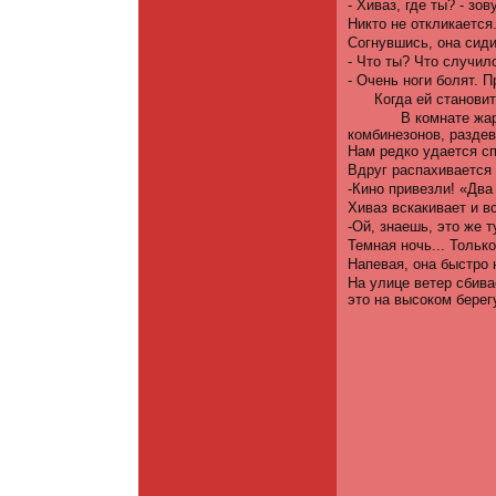
- Хиваз, где ты? - зову
Никто не откликается
Согнувшись, она сиди
- Что ты? Что случил
- Очень ноги болят. П
Когда ей станови
В комнате жа
комбинезонов, раздев
Нам редко удается сп
Вдруг распахивается 
-Кино привезли! «Два 
Хиваз вскакивает и в
-Ой, знаешь, это же 
Темная ночь... Только
Напевая, она быстро н
На улице ветер сбивае
это на высоком берег