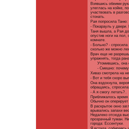
Взявшись обеими рука
улеглась на койке, п
участвовать в разгово
стонать.
Рая попросила Таню:
- Покарауль у двери.
Таня вышла, а Рая до
опустив ноги на пол,
комнате.
- Больно? - спросила
сколько же можно ле
Врач еще не разрешал
упражнять, тогда рана
Утомившись, она 
- Смешно: почему-
Хиваз смотрела на не
- Вот и тебя скоро вы
Она вздохнула, вероя
обращаясь, спросила
- А я смогу летать?..
Приближалось время о
Обычно он оперирует
В раскрытое окно заг
врывались запахи ве
Неда­леко отсюда выс
прозрачный туман. Ни
города: Ессентуки.
Я встала, собираясь 