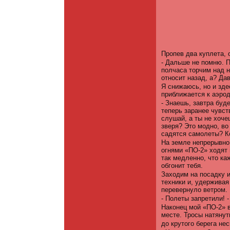
Пропев два куплета, 
- Дальше не помню. 
полчаса торчим над не
относит назад, а? Да
Я снижаюсь, но и зде
приближается к аэро
- Знаешь, завтра буд
теперь заранее чувст
слушай, а ты не хоче
зверя? Это модно, во
садятся самолеты? К
На земле непрерывно
огнями «ПО-2» ходят
так медленно, что ка
обгонит тебя.
Заходим на посадку и
техники и, удерживая
перевернуло ветром.
- Полеты запретили! -
Наконец мой «ПО-2» в
месте. Тросы натянут
до крутого берега нес