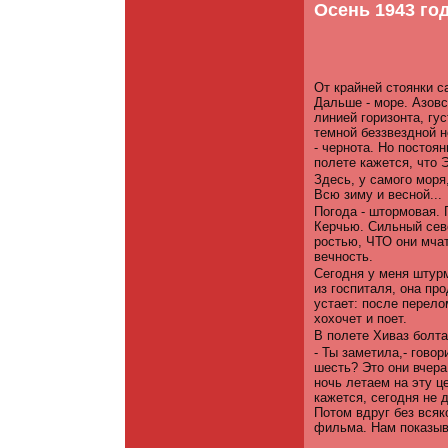
Осень 1943 го
От крайней стоянки с
Дальше - море. Азовс
линией горизонта, гу
темной беззвездной н
- чернота. Но постоя
полете кажется, что
Здесь, у самого моря
Всю зиму и весной...
Погода - штормовая.
Керчью. Сильный севе
ростью, ЧТО они мчат
вечность.
Сегодня у меня штурм
из госпиталя, она пр
устает: после перело
хохочет и поет.
В полете Хиваз болта
- Ты заметила,- говор
шесть? Это они вчера
ночь летаем на эту ц
кажется, сегодня не 
­Потом вдруг без вся
фильма. Нам показыва