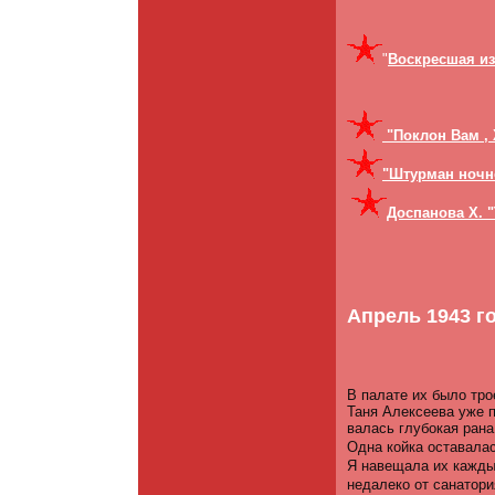
"
Воскресшая из
"Поклон Вам , 
"Штурман ночн
Доспанова Х. 
Апрель 1943 г
В палате их было тро
Таня Алексеева уже п
валась глубокая рана
Одна койка оставала
Я навещала их кажды
недалеко от санатори