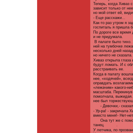
Теперь, когда Хиваз с
зависит только от не
но мой ответ ей, вид
- Еще расскажи...
Как-то раз утром я з
госпиталь я пришла б
По дороге все время 
и не придумала.
В палате было тихо.
ней на тумбочке лежа
несколько дней назад
но ничего не сказала.
Хиваз открыла глаза 
будут ломать. И с об
расстраивать ее.
Когда в палату вошла
нее, «ходячей», всег
оправдать возлагаемы
«лежачим» какого-ниб
масштаба. Перекинув 
помолчала, выжидая. 
нее был торжествующи
- Девочки,- сказа
- Ур-ра! - закричала 
вместо меня!- Нет-нет
Она тут же с пом
танец.
.
У летчика, по прозва