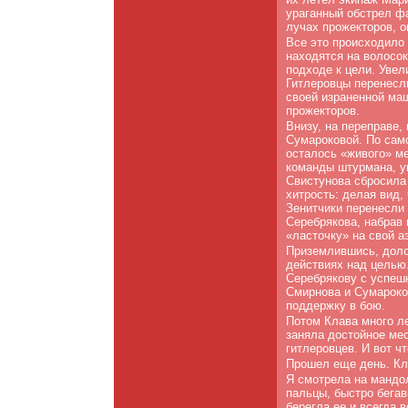
ураганный обстрел ф
лучах прожекторов, о
Все это происходило 
находятся на волосок
подходе к цели. Увел
Гитлеровцы перенесл
своей израненной ма
прожекторов.
Внизу, на переправе
Сумароковой. По само
осталось «живого» ме
команды штурмана, у
Свистунова сбросила
хитрость: делая вид,
Зенитчики перенесли 
Серебрякова, набрав 
«ласточку» на свой а
Приземлившись, доло
действиях над целью
Серебрякову с успеш
Смирнова и Сумароков
поддержку в бою.
Потом Клава много ле
заняла достойное мес
гитлеровцев. И вот чт
Прошел еще день. Кла
Я смотрела на мандо
пальцы, быстро бегав
берегла ее и всегда 