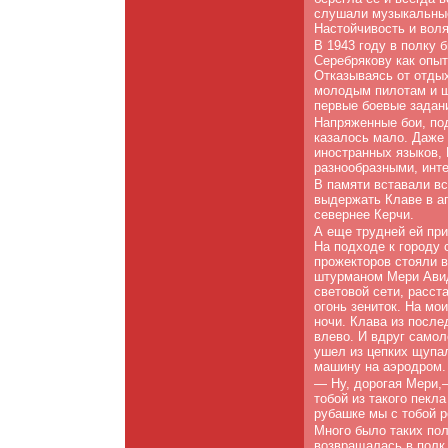
слушали музыкальные
Настойчивость и воля
В 1943 году в полку
Серебрякову как опыт
Отказываясь от отдых
молодым пилотам и ш
первые боевые задан
Напряженные бои, под
казалось мало. Даже 
иностранных языков, 
разнообразными, инт
В памяти вставали в
выдержать Клаве в ап
севернее Керчи.
А еще трудней ей при
На подходе к городу 
прожекторов стояли в
штурманом Мери Авид
световой сети, расс
огонь зениток. На мо
ночи. Клава из после
влево. И вдруг самол
ушел из цепких щупа
машину на аэродром.
— Ну, дорогая Мери,
тобой из такого пекл
рубашке мы с тобой р
Много было таких пол
возвращалась в полк.