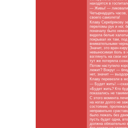
находятся в госпитал
— Живы! — ликовали 
Четырнадцать часов,
своего самолета!
Клаву Серебрякову э
переломы рук и ног,
поначалу было немног
видела белые халаты,
покрывал их там, под
внимательными черны
Значит, это врач-хиру
невыносимая боль в н
взглянуть на свои но
тут же потеряла созн
Потом наступило кор
лежит? Вокруг — бле
нет, значит — выздор
Клаву перевезли в мо
— Будет жить! —сказ
«Будет жить? Кто буд
показались не такими
С этого момента леч
на ногах долго не за
состоянии, пролежал
неправильно сраставш
было лежать без дви
пусть будет одна, вт
должна обязательно в
без скидок на здоров