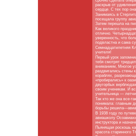
срочно сделать опера
раскрыв от удивления
сердце. С тех пор он
Занимаясь в Стерлит
посещала группу авиа
Затем перешла на пи
Как великого праздни
отлично. Четырнадцат
уверенность, что бол
подвластна и сама су
Семнадцатилетняя Кл
учителя!
Первый урок запомнил
тебя смотрят тридцат
вниманием, Многое уз
раздвигались стены к
кораблях, разрезающи
«пробирались» к оаз
двугорбых верблюдах.
своим ученикам. И вс
учительница — летчи
Так кто же она все-т
понимала: главным до
борьбы решила—авиац
В 1938 году по путе
авиашколу Осоавиахим
инструктора и назнач
Пьянящая роскошь ка
красота старинного Т