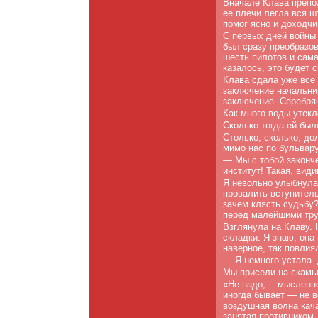
Вначале Клава препо
ее плечи легла вся ш
помог ясно и доходч
С первых дней войны 
был сразу преобразов
шесть пилотов и сама
казалось, это будет 
Клава сдала уже все
заключение начальни
заключение. Серебря
Как много воды утекло
Сколько тогда ей был
Столько, сколько, до
мимо нас по бульвару
— Мы с тобой законч
институт! Такая, види
Я невольно улыбнула
провалить вступитель
зачем клясть судьбу
перед малейшими труд
Взглянула на Клаву. 
складки. Я знаю, она
наверное, так повлия
— Я немного устала.
Мы присели на скамью
«Не надо,— мысленно
иногда бывает — не в
воздушная волна кача
занятая противником.