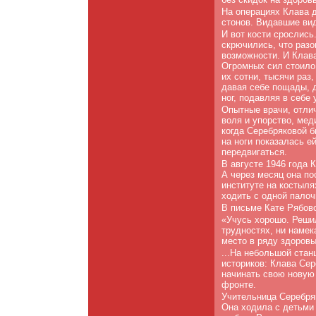
На операциях Клава 
стонов. Видавшие ви
И вот кости срослись.
скрючились, что разо
возможности. И Клав
Огромных сил стоило
их сотни, тысячи раз
давая себе пощады, д
ног, подавляя в себе
Опытные врачи, отли
воля и упорство, мед
когда Серебряковой б
на ноги показалась е
передвигаться.
В августе 1946 года 
А через месяц она по
институте на костыля
ходить с одной палоч
В письме Кате Рябов
«Учусь хорошо. Реши
трудностях, ни намек
место в ряду здоров
...На небольшой стан
историков: Клава Се
начинать свою новую 
фронте.
Учительница Серебря
Она ходила с детьми 