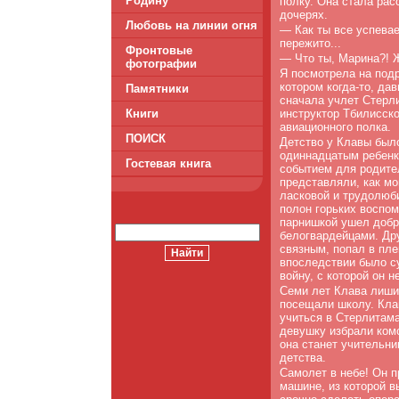
Родину
полку. Она стала рас
дочерях.
Любовь на линии огня
— Как ты все успева
пережито...
Фронтовые
— Что ты, Марина?! Ж
фотографии
Я посмотрела на подр
котором когда-то, да
Памятники
сначала учлет Стерл
инструктор Тбилисско
Книги
авиационного полка.
ПОИСК
Детство у Клавы был
одиннадцатым ребенк
Гостевая книга
событием для родител
представляли, как мо
ласковой и трудолюби
полон горьких воспо
парнишкой ушел добр
белогвардейцами. Дру
связным, попал в пле
впоследствии было с
войну, с которой он н
Семи лет Клава лишил
посещали школу. Кла
учиться в Стерлитам
девушку избрали ком
она станет учительни
детства.
Самолет в небе! Он п
машине, из которой в