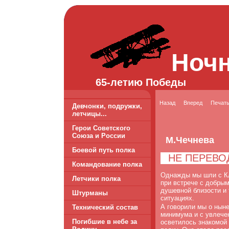
Ноч
65-летию Победы
Назад
Вперед
Печат
Девчонки, подружки,
летчицы...
Герои Советского
Союза и России
М.Чечнева
Боевой путь полка
НЕ ПЕРЕВО
Командование полка
Однажды мы шли с Кл
Летчики полка
при встрече с добры
душевной близости и 
Штурманы
ситуациях.
А говорили мы о ныне
Технический состав
минимума и с увлече
Погибшие в небе за
осветилось знакомой