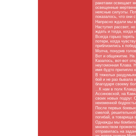
ракетами освещает м
освещенные мертвенн
неясные силуэты. По
показалось, что они 
Напрасно ждали мы в 
Наступил рассвет, но
ждать и тогда, когда
Всегда горько терять
потери, когда чувств
приблизились к победе
Молча, понурив голо
Вот и общежитие. На
Казалось, вот-вот от
неугомонная Клава. Н
имя будто прилипло к
В тяжелых раздумьях
бой и не раз бывала 
благодаря своему бо
...К нам в полк Клав
Ассиновской, на Кав
своих новых подруг. 
неизменной бодрость
После первых боевых
смелой, решительной
погибай, а товарища 
Однажды мы бомбили 
множеством прожекто
отправилась на зада
их летел экипаж Мар