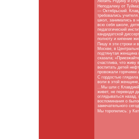
любить Родину и служ
Неподалеку от Туйма
— Октябрьский. Клав
требовались учителя.
школ, занимались в н
всю себя школе, детя
педагогический инст
кандидатской диссерт
полноту и кипение жиз
Пишу я эти строки и 
Москве, в Центральн
подтянутая женщина в
сказала; «Приезжайте
счастлива, что живу 
воспитать детей неф
провожали горячими 
С гордостью глядела 
воли в этой женщине,
...Мы шли с Клавдие
живет, не переводя д
оглядываться назад, 
воспоминания о было
замечательного сегод
Мы торопились: у Кат