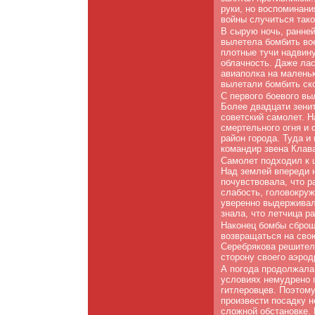
руки, но воспоминани
войны случиться тако
В сырую ночь, ранней
вылетела бомбить во
плотные тучи надвин
облачность. Даже лас
авиаполка на малень
вылетали бомбить ско
С первого боевого вы
Более двадцати зени
советский самолет. Н
смертельного огня и 
район города. Туда и
командир звена Клав
Самолет подходил к ц
Над землей впереди н
почувствовала, что р
слабость, головокруж
уверенно выдерживал
знала, что летчица р
Наконец бомбы сброше
возвращаться на сво
Серебрякова решитель
сторону своего аэрод
А погода продолжала
условиях немудрено 
гитлеровцев. Поэтому
произвести посадку н
сложной обстановке.