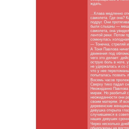
ждать.
...Клава медленно от
самолета. Где она? К
подруг. Они протягива
были слышны — мешал
самолета, она увидел
лентой реки. Потом п
сомкнулась холодная 
— Тонечка, стреляй и
А Тоня Павлова ниче
движения под обломка
чего это делает: дейс
острую боль в ноге, 
не удержалась и со с
что у нее переломаны 
попыталась позвать л
Восемь часов пролеж
Сверху тихо падал сн
Неожиданно Павлова у
мираж. Но разбитый 
неожиданности они ра
своим матерям. И вс
деревенские женщины
девушка открыла глаз
случившемся в совет
наших девушек срочно
Через несколько дней
обнаружены на восточ