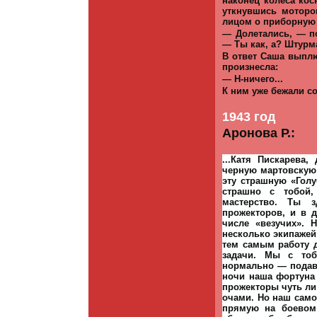
наконец колеса кос
уткнувшись моторо
лицом о приборную 
— Долетались, — по
— Ты как, а? Штурм
В ответ Саша выплю
произнесла:
— Н-ничего...
К ним уже бежали со 
1943 год
Аронова Р.:
...Катя Пискарева
черную мартовскую 
эту страшную «Гол
страшно с тобой,
мастерство. Ты 
прожекторов, и в 
числе «везучих». 
несколько экипажей
тем самым работу 
задачи. Мы с тоб
нормально — подав
ночи наша фортуна
прожекторы чуть ли
очами. Но наш само
прямую на боевом