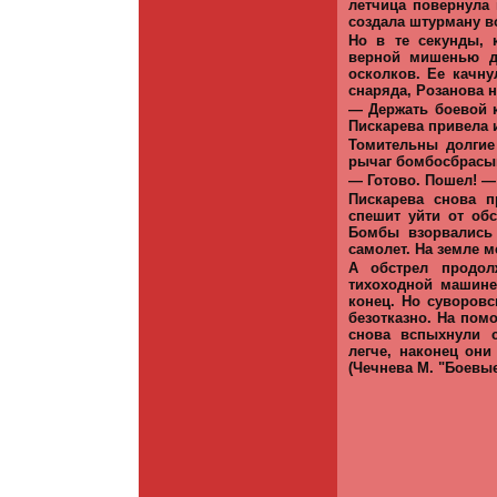
летчица повернула 
создала штурману в
Но в те секунды, 
верной мишенью дл
осколков. Ее качн
снаряда, Розанова н
— Держать боевой 
Пискарева привела 
Томительны долгие
рычаг бомбосбрасыв
— Готово. Пошел! — 
Пискарева снова п
спешит уйти от об
Бомбы взорвались
самолет. На земле 
А обстрел продол
тихоходной машине.
конец. Но суворовс
безотказно. На пом
снова вспыхнули 
легче, наконец они
(Чечнева М. "Боевые.