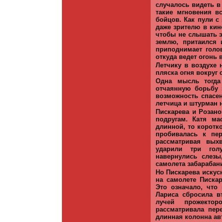
случалось видеть в
такие мгновения в
бойцов. Как пули с
даже зрителю в кин
чтобы не слышать э
землю, притаился 
приподнимает голов
откуда ведет огонь в
Летчику в воздухе 
пляска огня вокруг 
Одна мысль тогда
отчаянную борьбу 
возможность спасе
летчица и штурман н
Пискарева и Розано
подругам. Катя ма
длинной, то коротк
пробивалась к пер
рассматривая вых
ударили три гол
навернулись слезы
самолета забарабан
Но Пискарева искус
на самолете Писка
Это означало, что
Лариса сбросила в
лучей прожектор
рассматривала пер
длинная колонна ав