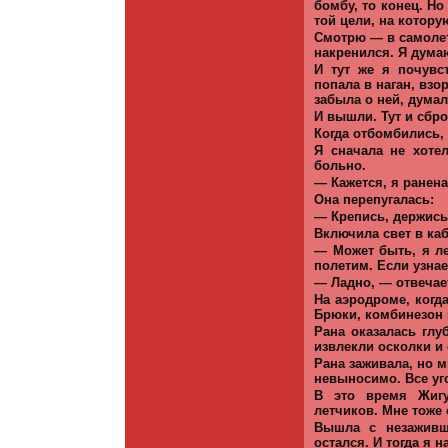
бомбу, то конец. Н
той цели, на котору
Смотрю — в самолет
накренился. Я думаю
И тут же я почувс
попала в наган, вз
забыла о ней, думал
И вышли. Тут и сбр
Когда отбомбились,
Я сначала не хоте
больно.
— Кажется, я ранена
Она перепугалась:
— Крепись, держись
Включила свет в ка
— Может быть, я л
полетим. Если узнае
— Ладно, — отвечает
На аэродроме, когда
Брюки, комбинезон 
Рана оказалась глу
извлекли осколки и
Рана заживала, но 
невыносимо. Все уг
В это время Жигу
летчиков. Мне тоже 
Вышла с незаживш
остался. И тогда я 