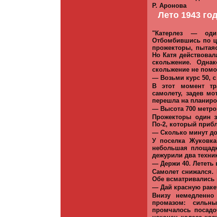
Р. Аронова
Лето 1943 го
"
Катерлез — оди
Отбомбившись по 
прожекторы, пытаяс
Но Катя действова
скольжение. Одна
скольжение не помог
— Возьми курс 50, 
В этот момент тр
самолету, задев мо
перешла на планиро
— Высота 700 метров
Прожекторы один з
По-2, который приб
— Сколько минут до
У поселка Жуковка
небольшая площадк
дежурили два техни
— Держи 40. Лететь
Самолет снижался.
Обе всматривались 
— Дай красную раке
Внизу немедленно
промазом: сильны
промчалось посадоч