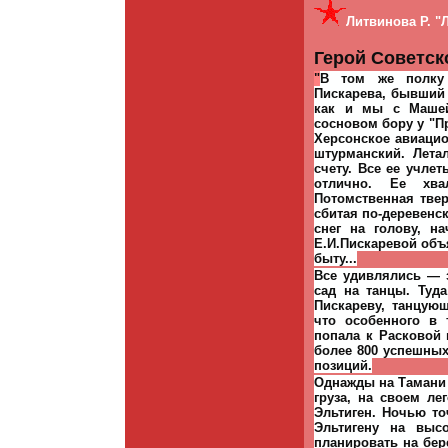
Литвинова Р. "
Герой Советск
"
В том же полку 
Пискарева, бывший 
как и мы с Машей
сосновом бору у "П
Херсонское авиацио
штурманский. Лета
счету. Все ее учле
отлично. Ее хва
Потомственная тве
сбитая по-деревенск
снег на голову, н
Е.И.Пискаревой объ
быту...
Все удивлялись — з
сад на танцы. Туда
Пискареву, танцую
что особенного в
попала к Расковой
более 800 успешны
позиций.
Однажды на Тамани 
груза, на своем л
Эльтиген. Ночью то
Эльтигену на выс
планировать на бер