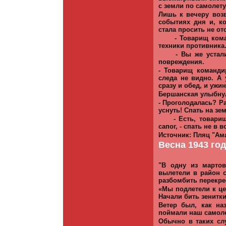
с земли по самолету
Лишь к вечеру воз
событиях дня и, ко
стала просить не от
- Товарищ ком
техники противника
- Вы же устал
повреждения.
- Товарищ команди
следа не видно. А 
сразу и обед, и ужи
Бершанская улыбну
- Проголодалась? Ра
уснуть! Спать на зе
- Есть, товари
сапог, - спать не в в
Источник: Пляц "Ама
Весна 1943 год
"В
одну из марто
вылетели в район 
разбомбить перекрес
«Мы подлетели к це
Начали бить зенитк
Ветер был, как на
поймали наш самоле
Обычно в таких сл