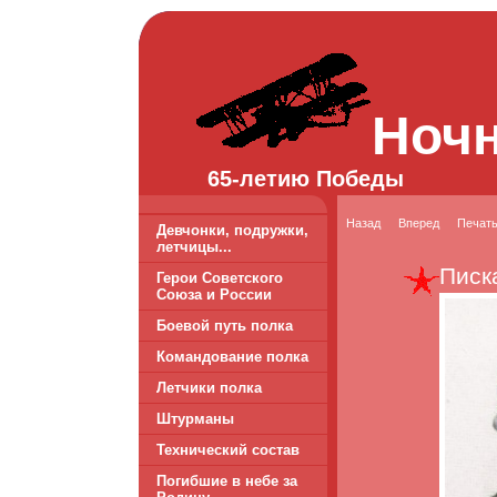
Ноч
65-летию Победы
Назад
Вперед
Печат
Девчонки, подружки,
летчицы...
Писк
Герои Советского
Союза и России
Боевой путь полка
Командование полка
Летчики полка
Штурманы
Технический состав
Погибшие в небе за