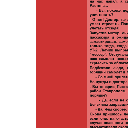
на нас напал, а с
Растяпа...
- Вы, похоже, не
уничтожать?
- О нет! Доктор, та
умеет стрелять. По
улетать отсюда!
Запустив мотор, он
пассажира и ожида
замаскировать самол
только тогда, когд
УТ-2. Летчик выпры
"мессер". Отстучал
наш самолет вспых
скрылись за облака
Подбежали люди, в
горящий самолет в 
- Со мной прилет
Но нужды в докторе 
- Вы товарищ Писка
район Ставрополя. 
порядке?
- Да, если не 
Бензином заправил
- Да. Чем скорее,
Снова пришлось ле
если они, на счаст
случае опасности в
высматривали скопл