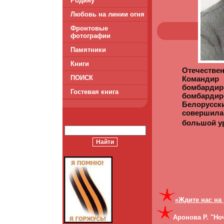
Родину
Любовь на линии огня
Фронтовые
фотографии
Памятники
Книги
Отечествен
ПОИСК
Команди
бомбард
Гостевая книга
бомбардир
Белорусс
совершила
большой ур
«Ждите нас на 
Аронова Р. "Н