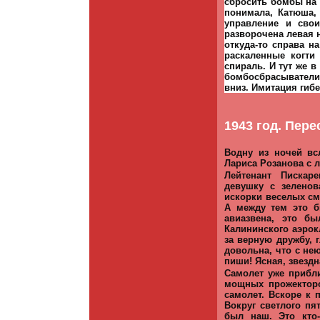
сбросить бомбы на 
понимала, Катюша,
управление и сво
разворочена левая 
откуда-то справа н
раскаленные когти
спираль. И тут же в
бомбосбрасыватели.
вниз. Имитация гибе
1943 год. Пере
В
одну из ночей вс
Лариса Розанова с 
Лейтенант Пискар
девушку с зеленов
искорки веселых см
А между тем это 
авиазвена, это б
Калининского аэрок
за верную дружбу, 
довольна, что с не
пиши! Ясная, звездн
Самолет уже прибли
мощных прожекторо
самолет. Вскоре к 
Вокруг светлого п
был наш. Это кто-