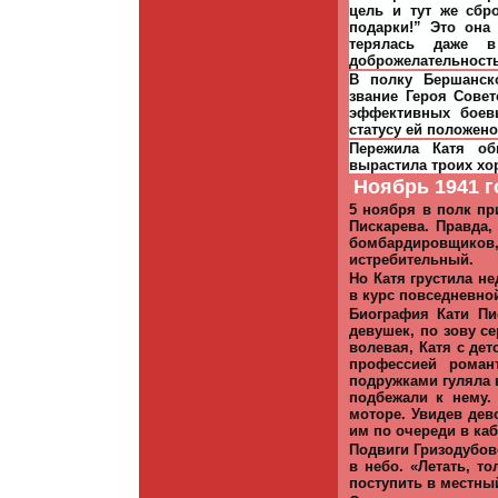
цель и тут же сбро
подарки!” Это она
терялась даже в
доброжелательность
В полку Бершанск
звание Героя Сове
эффективных боев
статусу ей положено
Пережила Катя об
вырастила троих хор
Ноябрь 1941 г
5 ноября в полк пр
Пискарева. Правда,
бомбардировщиков
истребительный.
Но Катя грустила н
в курс повсе­дневно
Биография Кати Пи
девушек, по зову с
волевая, Катя с дет
профессией ро­ма
подружками гуляла 
подбе­жали к нему
моторе. Увидев дев
им по очереди в каб
Подвиги Гризодубо
в небо. «Летать, то
по­ступить в местны