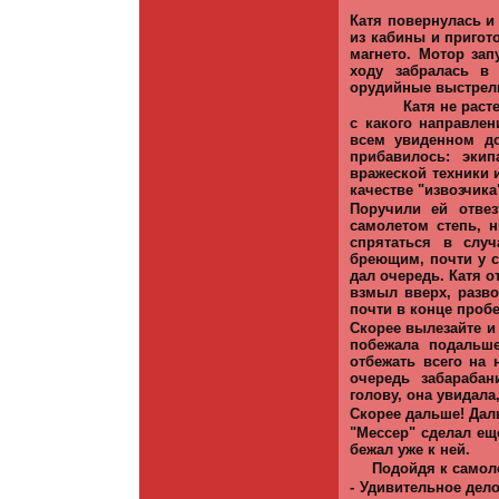
Катя повернулась и
из кабины и пригото
магнето. Мотор зап
ходу забралась в 
орудийные выстре­л
Катя не раст
с какого направле
всем увиденном до
прибавилось: эки
вражеской техники 
качестве "извозчика
Поручили ей отвез
самолетом степь, 
спрятаться в случ
бреющим, почти у с
дал очередь. Катя о
взмыл вверх, разво
поч­ти в конце проб
Скорее вылезайте и 
побежала подальше
отбежать всего на 
очередь забараба
голову, она увидала
Скорее дальше! Даль
"Мессер" сделал ещ
бежал уже к ней.
Подойдя к самоле
- Удивительное дело