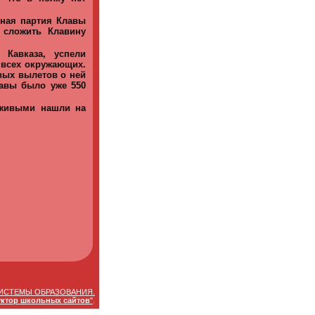
ная партия Клавы
 сложить Клавину
 Кавказа, успели
 всех окружающих.
евых вылетов о ней
лавы было уже 550
 живыми нашли на
ИСТЕМЫ ОБРАЗОВАНИЯ.
уктор школьных сайтов
"
.