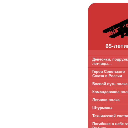
65-лети
Девчонки, подружк
летчицы...
Герои Советского
Союза и России
Боевой путь полка
Командование пол
Летчики полка
Штурманы
Технический соста
Погибшие в небе з