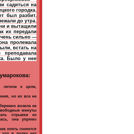
ли садиться на
цкого городка.
ет был разбит.
ежали до утра.
Они и вытащили
ак их передали
очень сильно —
 она пролежала
ыли, встать на
и преподавала
ка. Было у нее
умарокова:
 летели к цели,
ения, но их все не
 бережно возила ее
 свободные минуты
вать отрывки из
лась, она упрямо
ник опять гоняется
 что в полку нет