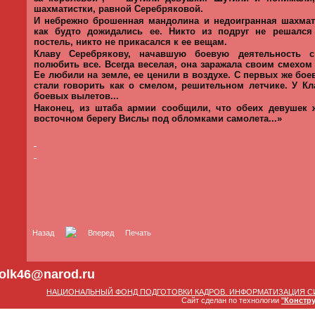
шахматистки, равной Серебряковой.
И небрежно брошенная мандолина и недоигранная шахмат
как будто дожидались ее. Никто из подруг не решался
постель, никто не прикасался к ее вещам.
Клаву Серебрякову, начавшую боевую деятельность с
полюбить все. Всегда веселая, она заражала своим смехом
Ее любили на земле, ее ценили в воздухе. С первых же бо
стали говорить как о смелом, решительном летчике. У К
боевых вылетов...
Наконец, из штаба армии сообщили, что обеих девушек
восточном берегу Вислы под обломками самолета...»
Назад
Вперед
Печать
olk46@narod.ru
НАЦИОНАЛЬНЫЙ ФОНД ПОДГОТОВКИ КАДРОВ. ИНФОРМАТИЗАЦИЯ С
Сайт сделан по технологии
"
Констр