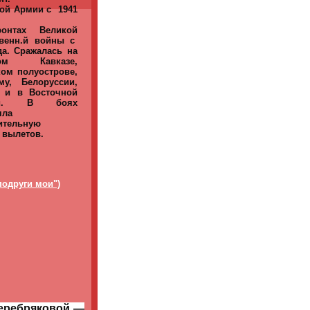
ой Армии с 1941
онтах Великой
твенн.й войны с
да. Сражалась на
ном Кавказе,
ом полуострове,
у, Белоруссии,
 и в Восточной
сии. В боях
яла
ительную
 вылетов.
подруги мои")
Серебряковой —