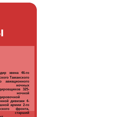
ы
дир звена 46-го
ского Таманского
го авиационного
ка ночных
дировщиков 325-
ночной
дировочной
нной дивизии 4-
шной армии 2-го
сского фронта,
дии старший
нт.