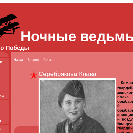
Ночные ведьм
ю Победы
Назад
Вперед
Печать
и,
Серебрякова Клава
Коман
гвардей
женско
ка
пол
бомбар
й 
бомбар
авиацио
й возду
в
Белору
гвар
а
лейтена