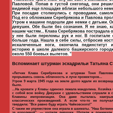
Павловой. Попав в густой снегопад, они реши
видимой еще площадке вблизи небольшого неме
При посадке столкнулись с проводами, самол
Под его обломками Серебрякова и Павлова прол
Утром к машине подошли две немки с детьми. 
девушек. Обе были без сознания. Я не знаю, к
нашим частям... Клава Серебрякова пострадала 
у нее были переломы рук и ног. В госпитале
больше года. Нашла в себе силы, отбросив кост
искалеченные ноги, окончила пединститут 
историю в школе далекого башкирского город
около 550 боевых вылетов.
"
Вспоминает штурман эскадрильи Татьяна С
«Летчик Клава Серебрякова и штурман Тоня Павлова
прорываясь сквозь облачность и лучи прожекторов...
Утром 9 марта 1945 года на земле долго ждали их возвращ
было.
...На кровати у Клавы одиноко лежала мандолина. Хозяйка
с собой всю войну. Девушки с удовольствием слушали в
Клавины импровизации. Она даже пыталась наигры
классических произведений. А если что-то не получа
твердила: "Все равно буду играть Чайковского!"
С таким же упрямством она играла в шахматы. "Наш Ботвин
за королевой", — шутили девушки. Шутили и понимали,