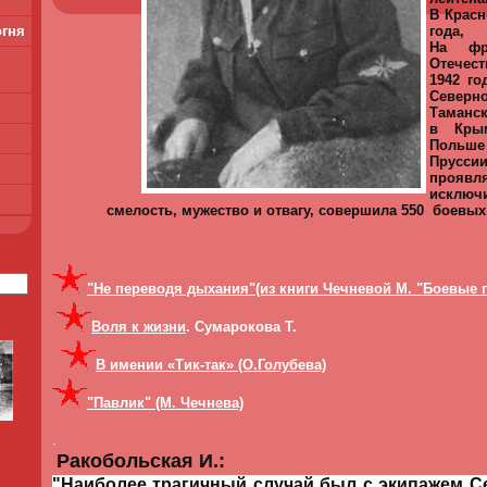
В Красн
года,
огня
На фр
Отечес
1942 го
Север
Таманск
в Крым
Польше
Прус
проявл
исключ
смелость, мужество и отвагу, совершила 550 боевых
"Не переводя дыхания"(из книги Чечневой М. "Боевые 
Воля к жизни
. Сумарокова Т.
В имении «Тик-так» (О.Голубева)
"Павлик" (М. Чечнева)
.
Ракобольская И.:
"Наиболее трагичный случай был с экипажем 